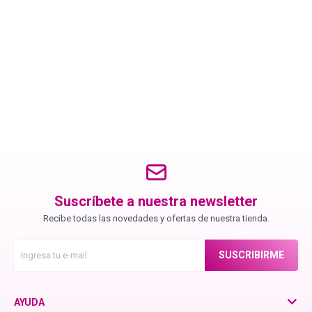
Igora Royal Oxigenta
Silhouette
BC Bonacure - Volume Boost
OSiS+
Suscríbete a nuestra newsletter
Recibe todas las novedades y ofertas de nuestra tienda.
Oil Ultime
SUSCRIBIRME
BC Bonacure - Repair Rescue
AYUDA