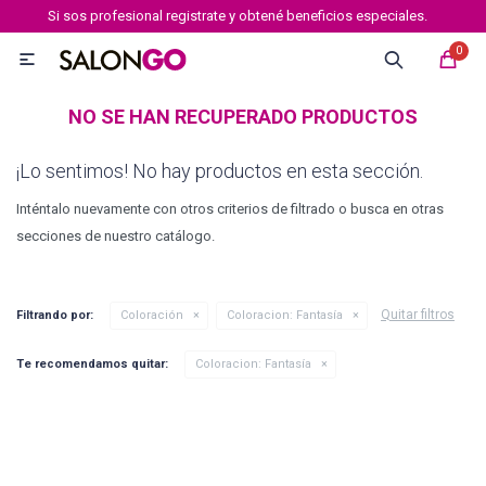
Si sos profesional registrate y obtené beneficios especiales.
MI CUENTA
0

Marcas
Tipo de cabello
Coloración
Definición
NO SE HAN RECUPERADO PRODUCTOS
¡Lo sentimos! No hay productos en esta sección.
Igora royal
Inténtalo nuevamente con otros criterios de filtrado o busca en otras
secciones de nuestro catálogo.
Igora Royal Absolutes
Quitar filtros
Filtrando por:
Coloración
Coloracion:
Fantasía
Igora vibrance
Te recomendamos quitar:
Coloracion:
Fantasía
Essensity
Igora Color 10