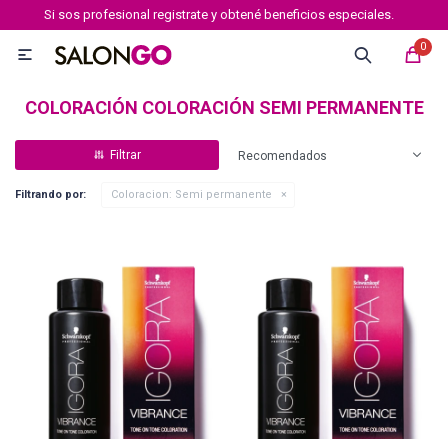
Si sos profesional registrate y obtené beneficios especiales.
MI CUENTA
0

Marcas
Tipo de cabello
Coloración
Definición
COLORACIÓN COLORACIÓN SEMI PERMANENTE
Recomendados
Igora royal
Filtrando por:
Coloracion:
Semi permanente
Igora Royal Absolutes
Igora vibrance
Essensity
Igora Color 10