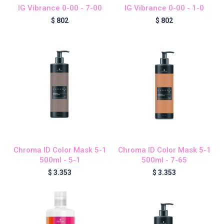
IG Vibrance 0-00 - 7-00
IG Vibrance 0-00 - 1-0
$
802
$
802
Igora Royal Oxigenta
Silhouette
BC Bonacure - Volume Boost
OSiS+
Chroma ID Color Mask 5-1
Chroma ID Color Mask 5-1
500ml - 5-1
500ml - 7-65
$
3.353
$
3.353
Oil Ultime
BC Bonacure - Repair Rescue