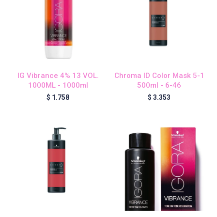
Blond Me - Lociones Activadoras
Essensity - Lociones Activadoras
IG Vibrance 4% 13 VOL.
Chroma ID Color Mask 5-1
1000ML - 1000ml
500ml - 6-46
Blond Me
$
1.758
$
3.353
laCabine
BC Bonacure - CLEAN
Veganis