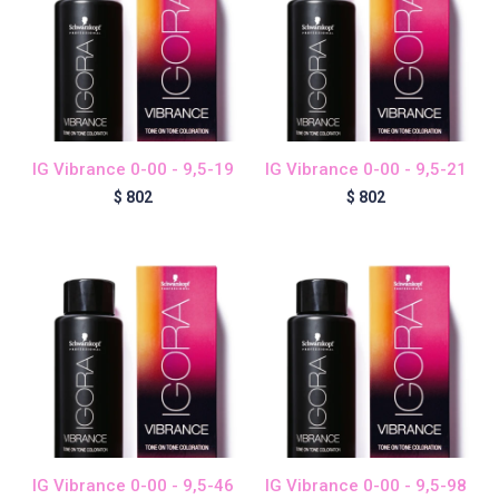
Violetta - Dermatology
Igora Zero Amm
IG Vibrance 0-00 - 9,5-19
IG Vibrance 0-00 - 9,5-21
$
802
$
802
BC Bonacure - Frizz Away
Blond me - Decoloración
BC Bonacure - R-TWO
Contacto
IG Vibrance 0-00 - 9,5-46
IG Vibrance 0-00 - 9,5-98