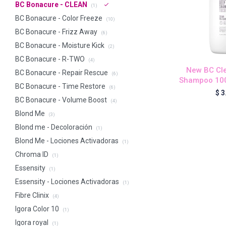
BC Bonacure - CLEAN
(1)
BC Bonacure - Color Freeze
(10)
BC Bonacure - Frizz Away
(6)
BC Bonacure - Moisture Kick
(2)
BC Bonacure - R-TWO
(4)
New BC Cl
BC Bonacure - Repair Rescue
(6)
Shampoo 100
BC Bonacure - Time Restore
(6)
$
3
BC Bonacure - Volume Boost
(4)
Blond Me
(3)
Blond me - Decoloración
(1)
Blond Me - Lociones Activadoras
(1)
Chroma ID
(1)
Essensity
(1)
Essensity - Lociones Activadoras
(1)
Fibre Clinix
(4)
Igora Color 10
(1)
Igora royal
(1)