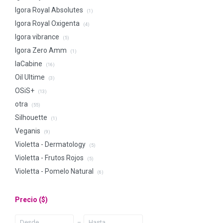
Igora Royal Absolutes
(1)
Igora Royal Oxigenta
(4)
Igora vibrance
(5)
Igora Zero Amm
(1)
laCabine
(16)
Oil Ultime
(3)
OSiS+
(13)
otra
(55)
Silhouette
(1)
Veganis
(9)
Violetta - Dermatology
(5)
Violetta - Frutos Rojos
(5)
Violetta - Pomelo Natural
(6)
Precio
($)