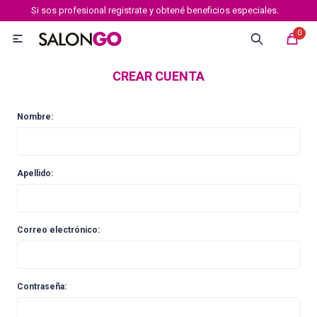
Si sos profesional registrate y obtené beneficios especiales.
MI CUENTA
0

Marcas
Tipo de cabello
Coloración
Definición
CREAR CUENTA
Igora royal
Nombre:
Igora Royal Absolutes
Apellido:
Igora vibrance
Correo electrónico:
Essensity
Contraseña:
Igora Color 10