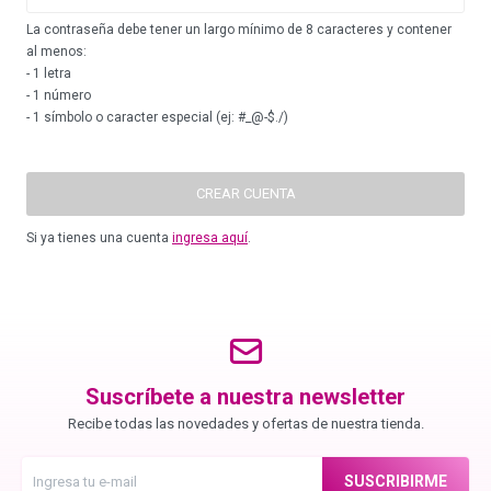
La contraseña debe tener un largo mínimo de 8 caracteres y contener
al menos:
Igora Royal Oxigenta
- 1 letra
- 1 número
- 1 símbolo o caracter especial (ej: #_@-$./)
Silhouette
CREAR CUENTA
BC Bonacure - Volume Boost
Si ya tienes una cuenta
ingresa aquí
.
OSiS+
Oil Ultime
Suscríbete a nuestra newsletter
Recibe todas las novedades y ofertas de nuestra tienda.
BC Bonacure - Repair Rescue
SUSCRIBIRME