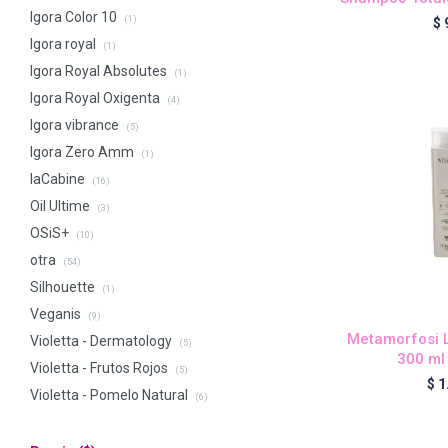
Igora Color 10
(1)
$
Igora royal
(1)
Igora Royal Absolutes
(1)
Igora Royal Oxigenta
(4)
Igora vibrance
(5)
Igora Zero Amm
(1)
laCabine
(16)
Oil Ultime
(3)
OSiS+
(10)
otra
(54)
Silhouette
(1)
Veganis
(9)
Metamorfosi 
Violetta - Dermatology
(5)
300 ml
Violetta - Frutos Rojos
(5)
$
1
Violetta - Pomelo Natural
(6)