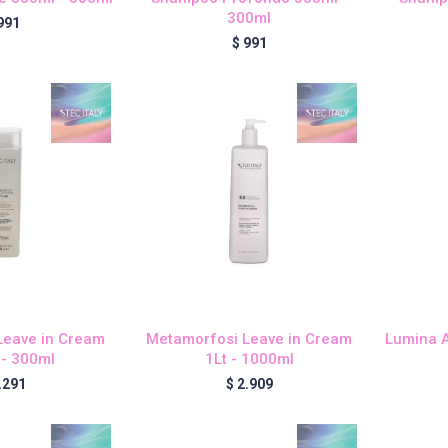
300ml
991
$
991
Leave in Cream
Metamorfosi Leave in Cream
Lumina 
 - 300ml
1Lt - 1000ml
.291
$
2.909