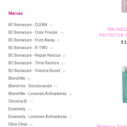
Marcas
BC Bonacure - CLEAN
(1)
TKN FRIZ
BC Bonacure - Color Freeze
(10)
PROTECTOR 3
BC Bonacure - Frizz Away
(6)
$
2
BC Bonacure - R-TWO
(4)
BC Bonacure - Repair Rescue
(6)
BC Bonacure - Time Restore
(6)
BC Bonacure - Volume Boost
(4)
Blond Me
(3)
Blond me - Decoloración
(1)
Blond Me - Lociones Activadoras
(1)
Chroma ID
(1)
Essensity
(1)
Essensity - Lociones Activadoras
(1)
Fibre Clinix
(3)
Shampoo Total