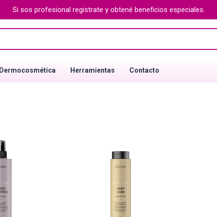
Si sos profesional registrate y obtené beneficios especiales.
Dermocosmética
Herramientas
Contacto