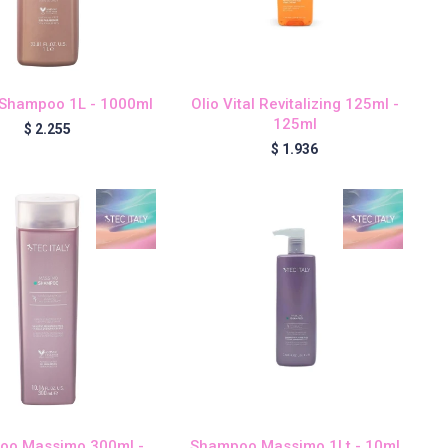
Shampoo 1L - 1000ml
Olio Vital Revitalizing 125ml -
125ml
$
2.255
$
1.936
oo Massimo 300ml -
Shampoo Massimo 1Lt - 10ml