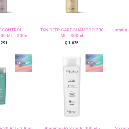
Z CONTROL
TKN DEEP CARE SHAMPOO 300
Lumina 
00 ML - 300ml
ML - 300ml
.291
$
1.625
e 300ml - 300ml
Shampoo Profondo 300ml -
Shamp