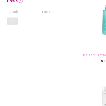
Precio
($)
OK
Balsami Total
$
1