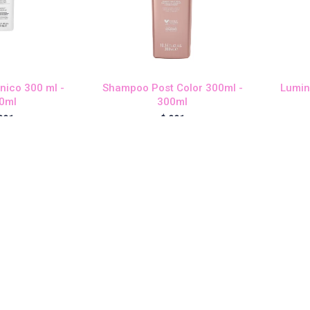
ico 300 ml -
Shampoo Post Color 300ml -
Lumin
0ml
300ml
991
$
991