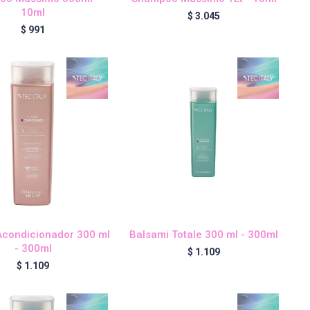
10ml
$
3.045
$
991
Acondicionador 300 ml
Balsami Totale 300 ml - 300ml
- 300ml
$
1.109
$
1.109