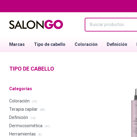
Marcas
Tipo de cabello
Coloración
Definición
TIPO DE CABELLO
Categorías
Coloración
(19)
Terapia capilar
(88)
Definición
(14)
Dermocosmética
(41)
Herramientas
(8)