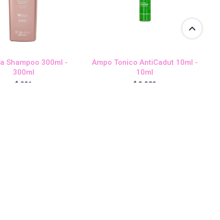
a Shampoo 300ml -
Ampo Tonico AntiCadut 10ml -
300ml
10ml
$
991
$
3.382