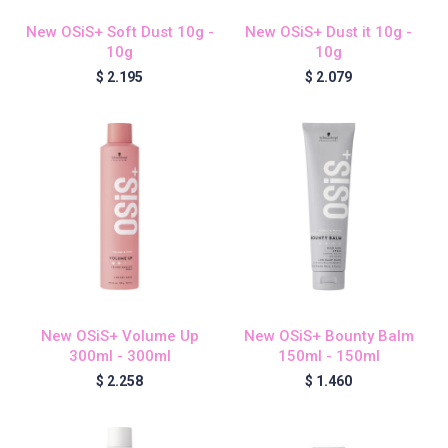
Chroma ID
New OSiS+ Soft Dust 10g -
New OSiS+ Dust it 10g -
10g
10g
$
2.195
$
2.079
BC Bonacure - Color Freeze
BC Bonacure - Moisture Kick
BC Bonacure - Time Restore
Fibre Clinix
New OSiS+ Volume Up
New OSiS+ Bounty Balm
300ml - 300ml
150ml - 150ml
Violetta - Pomelo Natural
$
2.258
$
1.460
Violetta - Frutos Rojos