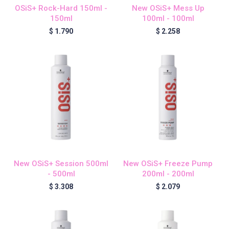
OSiS+ Rock-Hard 150ml -
New OSiS+ Mess Up
150ml
100ml - 100ml
$
1.790
$
2.258
Igora Royal Oxigenta
Silhouette
BC Bonacure - Volume Boost
OSiS+
New OSiS+ Session 500ml
New OSiS+ Freeze Pump
- 500ml
200ml - 200ml
Oil Ultime
$
3.308
$
2.079
BC Bonacure - Repair Rescue