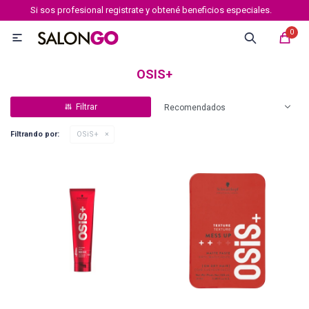
Si sos profesional registrate y obtené beneficios especiales.
MI CUENTA
0

Marcas
Tipo de cabello
Coloración
Definición
OSIS+
Recomendados
Igora royal
Filtrando por:
OSiS+
Igora Royal Absolutes
Igora vibrance
Essensity
Igora Color 10