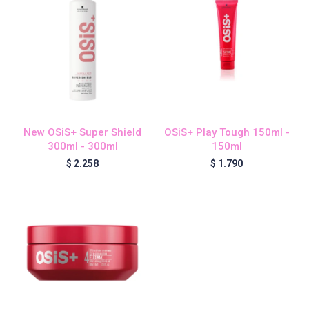
otra
Violetta - Dermatology
New OSiS+ Super Shield
OSiS+ Play Tough 150ml -
Igora Zero Amm
300ml - 300ml
150ml
$
2.258
$
1.790
BC Bonacure - Frizz Away
Blond me - Decoloración
BC Bonacure - R-TWO