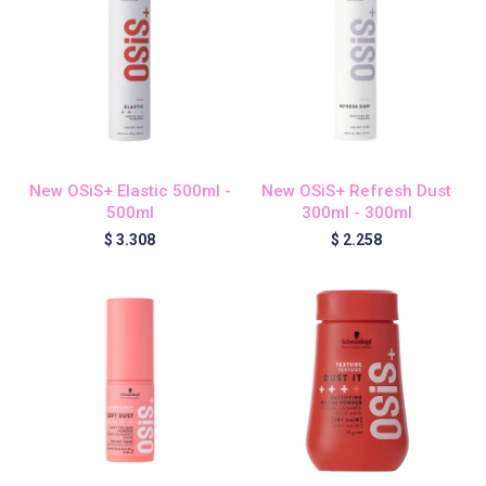
Blond Me - Lociones Activadoras
Essensity - Lociones Activadoras
New OSiS+ Elastic 500ml -
New OSiS+ Refresh Dust
Blond Me
500ml
300ml - 300ml
$
3.308
$
2.258
laCabine
BC Bonacure - CLEAN
Veganis