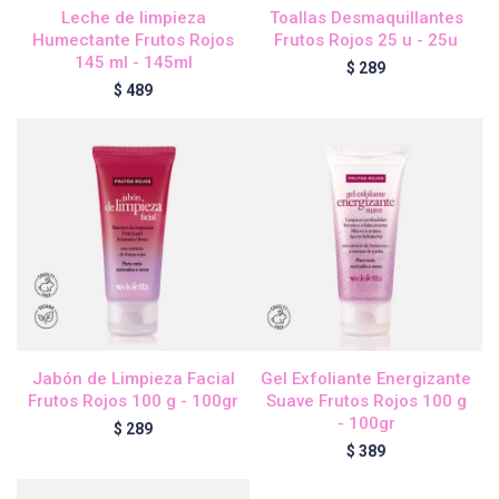
Leche de limpieza
Toallas Desmaquillantes
Humectante Frutos Rojos
Frutos Rojos 25 u - 25u
145 ml - 145ml
$
289
Igora Royal Oxigenta
$
489
Silhouette
BC Bonacure - Volume Boost
OSiS+
Jabón de Limpieza Facial
Gel Exfoliante Energizante
Oil Ultime
Frutos Rojos 100 g - 100gr
Suave Frutos Rojos 100 g
- 100gr
$
289
$
389
BC Bonacure - Repair Rescue