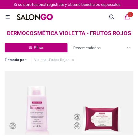
Si sos profesional registrate y obtené beneficios especiales.
MI CUENTA
0

Marcas
Tipo de cabello
Coloración
Definición
DERMOCOSMÉTICA VIOLETTA - FRUTOS ROJOS
Recomendados
Igora royal
Filtrando por:
Violetta - Frutos Rojos
Igora Royal Absolutes
Igora vibrance
Essensity
Igora Color 10