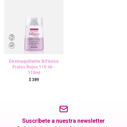
Blond Me - Lociones Activadoras
Essensity - Lociones Activadoras
Blond Me
Desmaquillante Bifásico
Frutos Rojos 110 ml -
laCabine
110ml
$
389
BC Bonacure - CLEAN
Veganis
Suscríbete a nuestra newsletter