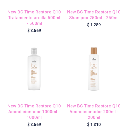
New BC Time Restore Q10
New BC Time Restore Q10
Tratamiento arcilla 500ml
Shampoo 250ml - 250ml
Igora Royal Oxigenta
- 500ml
$
1.289
$
3.569
Silhouette
BC Bonacure - Volume Boost
OSiS+
Oil Ultime
New BC Time Restore Q10
New BC Time Restore Q10
Acondicionador 1000ml -
Acondicionador 200ml -
1000ml
200ml
BC Bonacure - Repair Rescue
$
3.569
$
1.310