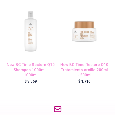
Blond Me - Lociones Activadoras
Essensity - Lociones Activadoras
Blond Me
laCabine
New BC Time Restore Q10
New BC Time Restore Q10
Shampoo 1000ml -
Tratamiento arcilla 200ml
1000ml
- 200ml
$
3.569
$
1.716
BC Bonacure - CLEAN
Veganis