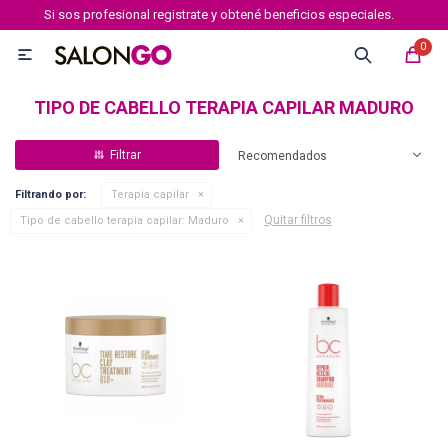
Si sos profesional registrate y obtené beneficios especiales.
MI CUENTA
0

Marcas
Tipo de cabello
Coloración
Definición
TIPO DE CABELLO TERAPIA CAPILAR MADURO
Recomendados
Igora royal
Filtrando por:
Terapia capilar
Quitar filtros
Tipo de cabello terapia capilar:
Maduro
Igora Royal Absolutes
Igora vibrance
Essensity
Igora Color 10