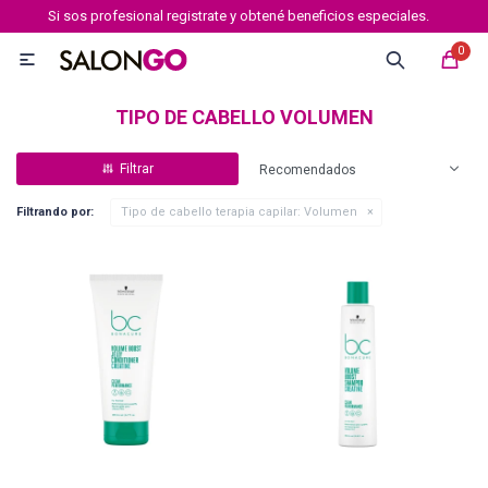
Si sos profesional registrate y obtené beneficios especiales.
MI CUENTA
0

Marcas
Tipo de cabello
Coloración
Definición
TIPO DE CABELLO VOLUMEN
Recomendados
Igora royal
Filtrando por:
Tipo de cabello terapia capilar:
Volumen
Igora Royal Absolutes
Igora vibrance
Essensity
Igora Color 10