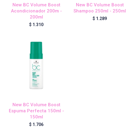
New BC Volume Boost
New BC Volume Boost
Acondicionador 200m -
Shampoo 250ml - 250ml
200ml
$
1.289
Igora Royal Oxigenta
$
1.310
Silhouette
BC Bonacure - Volume Boost
OSiS+
New BC Volume Boost
Oil Ultime
Espuma Perfecta 150ml -
150ml
$
1.706
BC Bonacure - Repair Rescue