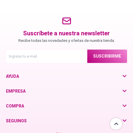
Blond Me - Lociones Activadoras
Suscríbete a nuestra newsletter
Essensity - Lociones Activadoras
Recibe todas las novedades y ofertas de nuestra tienda.
Blond Me
SUSCRIBIRME
laCabine
AYUDA
EMPRESA
BC Bonacure - CLEAN
COMPRA
Veganis
SEGUINOS