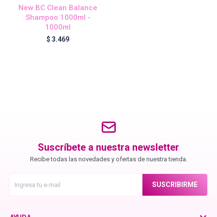
New BC Clean Balance
Shampoo 1000ml -
1000ml
Igora Royal Oxigenta
$
3.469
Silhouette
BC Bonacure - Volume Boost
OSiS+
Suscríbete a nuestra newsletter
Recibe todas las novedades y ofertas de nuestra tienda.
Oil Ultime
SUSCRIBIRME
BC Bonacure - Repair Rescue