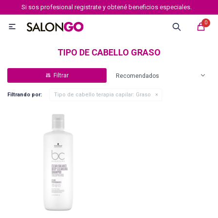
Si sos profesional registrate y obtené beneficios especiales.
MI CUENTA
0

Marcas
Tipo de cabello
Coloración
Definición
TIPO DE CABELLO GRASO
Recomendados
Igora royal
Filtrando por:
Tipo de cabello terapia capilar:
Graso
Igora Royal Absolutes
Igora vibrance
Essensity
Igora Color 10