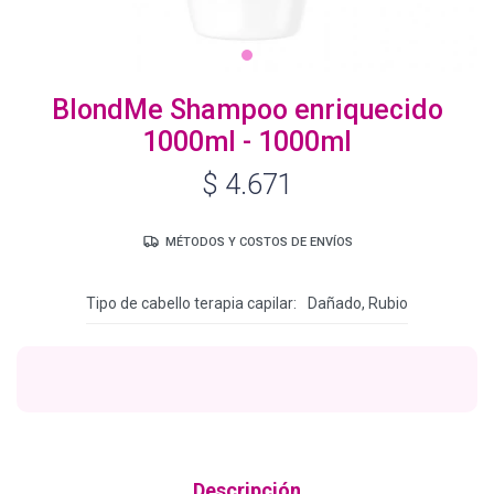
Igora Royal Oxigenta
BlondMe Shampoo enriquecido
1000ml - 1000ml
Silhouette
$
4.671
BC Bonacure - Volume Boost
MÉTODOS Y COSTOS DE ENVÍOS
Tipo de cabello terapia capilar
Dañado, Rubio
OSiS+
Oil Ultime
BC Bonacure - Repair Rescue
Descripción