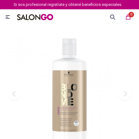
Si sos profesional registrate y obtené beneficios especiales.
MI CUENTA
0

Marcas
Tipo de cabello
Coloración
Definición
Igora royal
Igora Royal Absolutes
Igora vibrance
Essensity
Igora Color 10