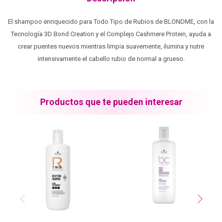
Blond Me - Lociones Activadoras
El shampoo enriquecido para Todo Tipo de Rubios de BLONDME, con la
Tecnología 3D Bond Creation y el Complejo Cashmere Protein, ayuda a
crear puentes nuevos mientras limpia suavemente, ilumina y nutre
Essensity - Lociones Activadoras
intensivamente el cabello rubio de normal a grueso.
Blond Me
Productos que te pueden interesar
laCabine
BC Bonacure - CLEAN
Veganis