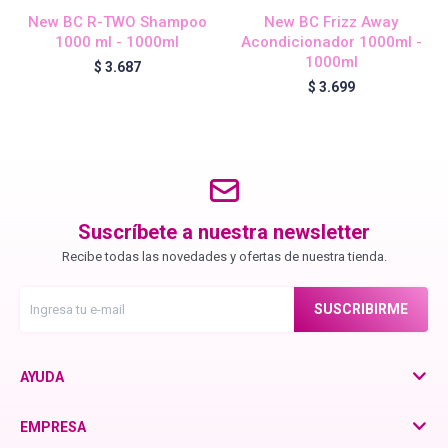
Chroma ID
New BC R-TWO Shampoo
New BC Frizz Away
1000 ml - 1000ml
Acondicionador 1000ml -
1000ml
$
3.687
BC Bonacure - Color Freeze
$
3.699
BC Bonacure - Time Restore
Fibre Clinix
Suscríbete a nuestra newsletter
Recibe todas las novedades y ofertas de nuestra tienda.
Violetta - Pomelo Natural
SUSCRIBIRME
Violetta - Frutos Rojos
AYUDA
EMPRESA
otra