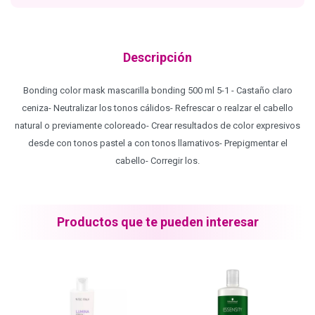
Blond Me - Lociones Activadoras
Descripción
Essensity - Lociones Activadoras
Bonding color mask mascarilla bonding 500 ml 5-1 - Castaño claro
ceniza- Neutralizar los tonos cálidos- Refrescar o realzar el cabello
natural o previamente coloreado- Crear resultados de color expresivos
Blond Me
desde con tonos pastel a con tonos llamativos- Prepigmentar el
cabello- Corregir los.
laCabine
Productos que te pueden interesar
BC Bonacure - CLEAN
Veganis