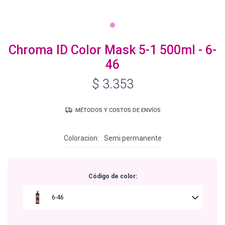
Igora Royal Oxigenta
Chroma ID Color Mask 5-1 500ml - 6-
46
Silhouette
$
3.353
BC Bonacure - Volume Boost
MÉTODOS Y COSTOS DE ENVÍOS
Coloracion
Semi permanente
OSiS+
Oil Ultime
Código de color:
6-46
BC Bonacure - Repair Rescue