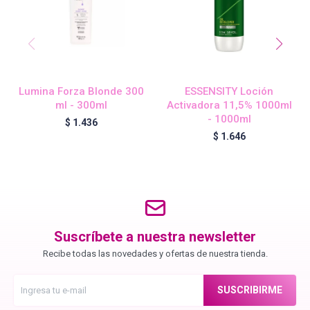
Chroma ID
BC Bonacure - Color Freeze
Lumina Forza Blonde 300
ESSENSITY Loción
BC Bonacure - Moisture Kick
ml - 300ml
Activadora 11,5% 1000ml
- 1000ml
$
1.436
$
1.646
BC Bonacure - Time Restore
Fibre Clinix
Suscríbete a nuestra newsletter
Violetta - Pomelo Natural
Recibe todas las novedades y ofertas de nuestra tienda.
SUSCRIBIRME
Violetta - Frutos Rojos