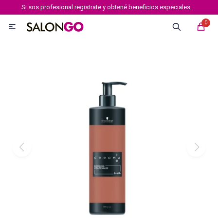
Si sos profesional registrate y obtené beneficios especiales.
MI CUENTA
0

Marcas
Tipo de cabello
Coloración
Definición
Igora royal
Igora Royal Absolutes
Igora vibrance
Essensity
Igora Color 10