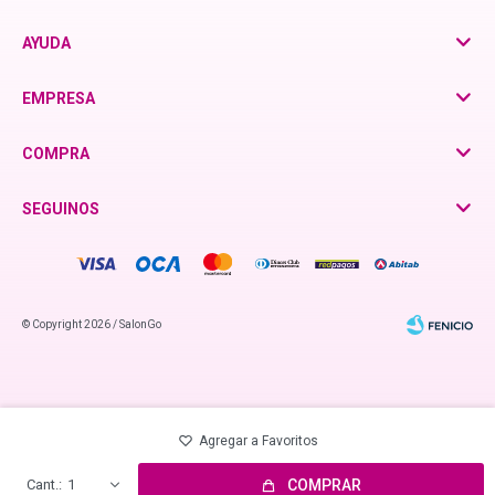
AYUDA
otra
EMPRESA
Violetta - Dermatology
COMPRA
SEGUINOS
Igora Zero Amm
BC Bonacure - Frizz Away
© Copyright 2026 / SalonGo
Blond me - Decoloración
BC Bonacure - R-TWO
Fenicio
1
COMPRAR