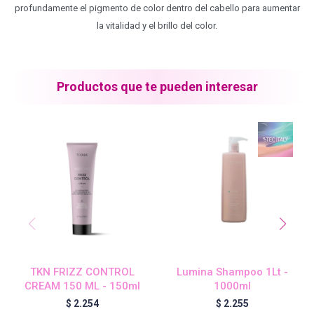
profundamente el pigmento de color dentro del cabello para aumentar
la vitalidad y el brillo del color.
Blond Me - Lociones Activadoras
Essensity - Lociones Activadoras
Productos que te pueden interesar
Blond Me
laCabine
BC Bonacure - CLEAN
TKN FRIZZ CONTROL
Lumina Shampoo 1Lt -
Veganis
CREAM 150 ML - 150ml
1000ml
$
2.254
$
2.255