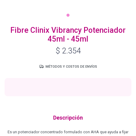
Igora Royal Oxigenta
Fibre Clinix Vibrancy Potenciador
45ml - 45ml
Silhouette
$
2.354
BC Bonacure - Volume Boost
MÉTODOS Y COSTOS DE ENVÍOS
OSiS+
Oil Ultime
Descripción
BC Bonacure - Repair Rescue
Es un potenciador concentrado formulado con AHA que ayuda a fijar