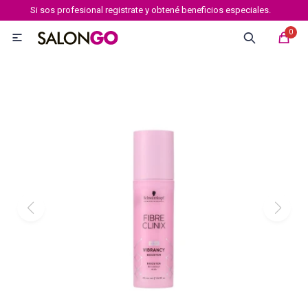
Si sos profesional registrate y obtené beneficios especiales.
MI CUENTA
0

Marcas
Tipo de cabello
Coloración
Definición
Igora royal
Igora Royal Absolutes
Igora vibrance
Essensity
Igora Color 10