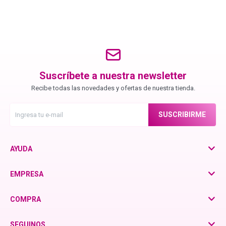
Chroma ID
BC Bonacure - Color Freeze
Suscríbete a nuestra newsletter
BC Bonacure - Time Restore
Recibe todas las novedades y ofertas de nuestra tienda.
Fibre Clinix
SUSCRIBIRME
Violetta - Pomelo Natural
AYUDA
EMPRESA
Violetta - Frutos Rojos
COMPRA
otra
SEGUINOS