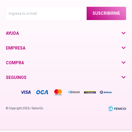
Chroma ID
SUSCRIBIRME
BC Bonacure - Color Freeze
AYUDA
BC Bonacure - Time Restore
EMPRESA
COMPRA
Fibre Clinix
SEGUINOS
Violetta - Pomelo Natural
Violetta - Frutos Rojos
© Copyright 2026 / SalonGo
otra