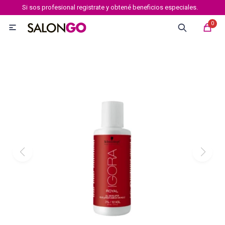
Si sos profesional registrate y obtené beneficios especiales.
MI CUENTA
0

Marcas
Tipo de cabello
Coloración
Definición
Igora royal
Igora Royal Absolutes
Igora vibrance
Essensity
Igora Color 10