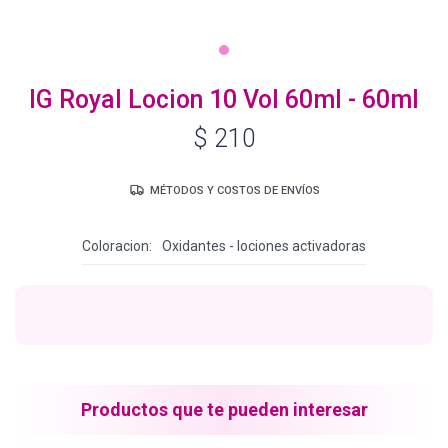
Igora Royal Oxigenta
IG Royal Locion 10 Vol 60ml - 60ml
$
210
Silhouette
MÉTODOS Y COSTOS DE ENVÍOS
BC Bonacure - Volume Boost
Coloracion
Oxidantes - lociones activadoras
OSiS+
Oil Ultime
Productos que te pueden interesar
BC Bonacure - Repair Rescue