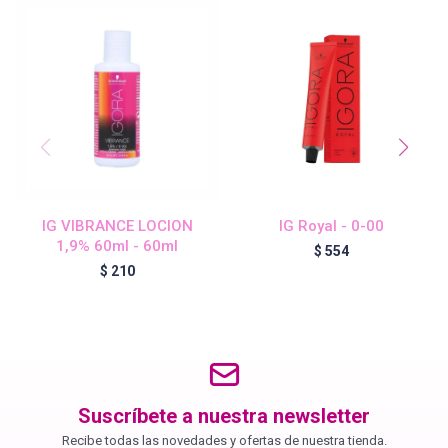
Blond Me - Lociones Activadoras
Essensity - Lociones Activadoras
Blond Me
IG VIBRANCE LOCION
IG Royal - 0-00
1,9% 60ml - 60ml
laCabine
$
554
$
210
BC Bonacure - CLEAN
Veganis
Suscríbete a nuestra newsletter
Recibe todas las novedades y ofertas de nuestra tienda.