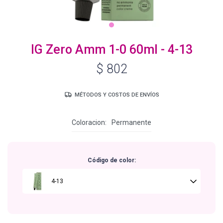
Igora Royal Oxigenta
IG Zero Amm 1-0 60ml - 4-13
$
802
Silhouette
MÉTODOS Y COSTOS DE ENVÍOS
BC Bonacure - Volume Boost
Coloracion
Permanente
OSiS+
Código de color:
Oil Ultime
4-13
BC Bonacure - Repair Rescue