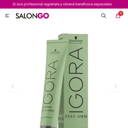
Si sos profesional registrate y obtené beneficios especiales.
MI CUENTA
0

Marcas
Tipo de cabello
Coloración
Definición
Igora royal
Igora Royal Absolutes
Igora vibrance
Essensity
Igora Color 10