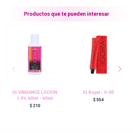
Blond Me - Lociones Activadoras
Productos que te pueden interesar
Essensity - Lociones Activadoras
Blond Me
laCabine
IG VIBRANCE LOCION
IG Royal - 0-00
BC Bonacure - CLEAN
1,9% 60ml - 60ml
$
554
$
210
Veganis