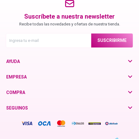
Chroma ID
Suscríbete a nuestra newsletter
Recibe todas las novedades y ofertas de nuestra tienda.
BC Bonacure - Color Freeze
SUSCRIBIRME
BC Bonacure - Time Restore
AYUDA
Fibre Clinix
EMPRESA
Violetta - Pomelo Natural
COMPRA
SEGUINOS
Violetta - Frutos Rojos
otra