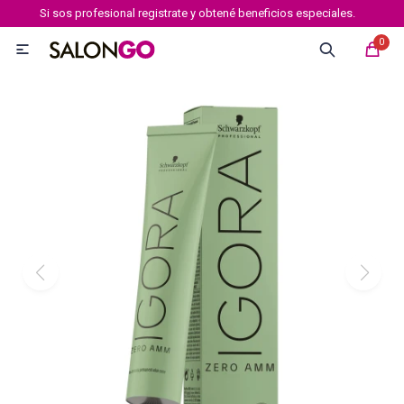
Si sos profesional registrate y obtené beneficios especiales.
MI CUENTA
0

Marcas
Tipo de cabello
Coloración
Definición
Igora royal
Igora Royal Absolutes
Igora vibrance
Essensity
Igora Color 10