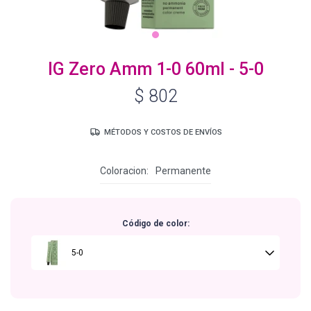
Igora Royal Oxigenta
IG Zero Amm 1-0 60ml - 5-0
$
802
Silhouette
MÉTODOS Y COSTOS DE ENVÍOS
BC Bonacure - Volume Boost
Coloracion
Permanente
OSiS+
Código de color:
Oil Ultime
5-0
BC Bonacure - Repair Rescue