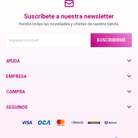
Chroma ID
Suscríbete a nuestra newsletter
Recibe todas las novedades y ofertas de nuestra tienda.
BC Bonacure - Color Freeze
SUSCRIBIRME
BC Bonacure - Moisture Kick
AYUDA
BC Bonacure - Time Restore
EMPRESA
Fibre Clinix
COMPRA
SEGUINOS
Violetta - Pomelo Natural
Violetta - Frutos Rojos