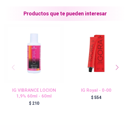
Blond Me - Lociones Activadoras
Productos que te pueden interesar
Essensity - Lociones Activadoras
Blond Me
laCabine
IG VIBRANCE LOCION
IG Royal - 0-00
BC Bonacure - CLEAN
1,9% 60ml - 60ml
$
554
$
210
Veganis