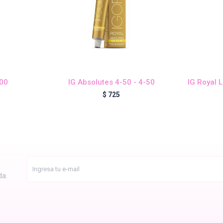
-00
IG Absolutes 4-50 - 4-50
IG Royal 
$
725
da.