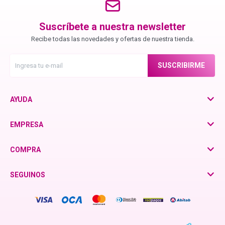
Chroma ID
Suscríbete a nuestra newsletter
Recibe todas las novedades y ofertas de nuestra tienda.
BC Bonacure - Color Freeze
SUSCRIBIRME
BC Bonacure - Moisture Kick
AYUDA
BC Bonacure - Time Restore
EMPRESA
Fibre Clinix
COMPRA
SEGUINOS
Violetta - Pomelo Natural
Violetta - Frutos Rojos