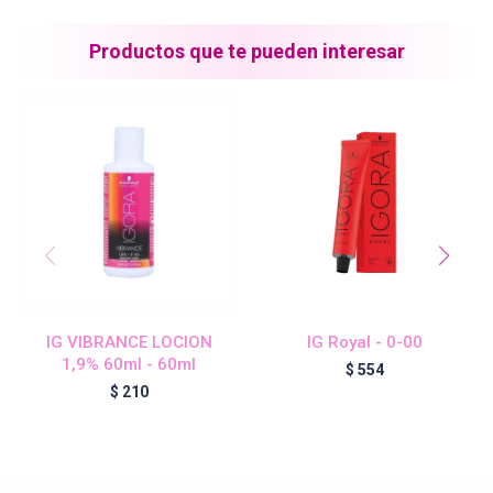
Blond Me - Lociones Activadoras
Productos que te pueden interesar
Essensity - Lociones Activadoras
Blond Me
laCabine
IG VIBRANCE LOCION
IG Royal - 0-00
BC Bonacure - CLEAN
1,9% 60ml - 60ml
$
554
$
210
Veganis