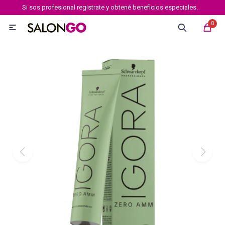
Si sos profesional registrate y obtené beneficios especiales.
MI CUENTA
0

Marcas
Tipo de cabello
Coloración
Definición
Igora royal
Igora Royal Absolutes
Igora vibrance
Essensity
Igora Color 10