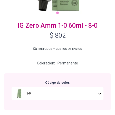
Igora Royal Oxigenta
IG Zero Amm 1-0 60ml - 8-0
$
802
Silhouette
MÉTODOS Y COSTOS DE ENVÍOS
BC Bonacure - Volume Boost
Coloracion
Permanente
OSiS+
Código de color:
Oil Ultime
8-0
BC Bonacure - Repair Rescue