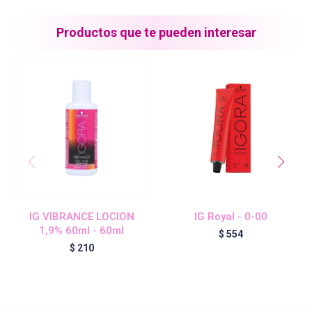
Blond Me - Lociones Activadoras
Productos que te pueden interesar
Essensity - Lociones Activadoras
Blond Me
laCabine
IG VIBRANCE LOCION
IG Royal - 0-00
BC Bonacure - CLEAN
1,9% 60ml - 60ml
$
554
$
210
Veganis