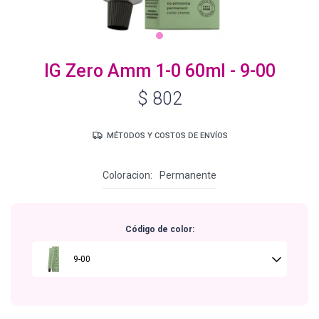
Igora Royal Oxigenta
IG Zero Amm 1-0 60ml - 9-00
$
802
Silhouette
MÉTODOS Y COSTOS DE ENVÍOS
BC Bonacure - Volume Boost
Coloracion
Permanente
OSiS+
Código de color:
Oil Ultime
9-00
BC Bonacure - Repair Rescue