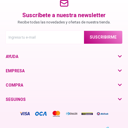
Chroma ID
Suscríbete a nuestra newsletter
Recibe todas las novedades y ofertas de nuestra tienda.
BC Bonacure - Color Freeze
SUSCRIBIRME
BC Bonacure - Moisture Kick
AYUDA
BC Bonacure - Time Restore
EMPRESA
Fibre Clinix
COMPRA
SEGUINOS
Violetta - Pomelo Natural
Violetta - Frutos Rojos