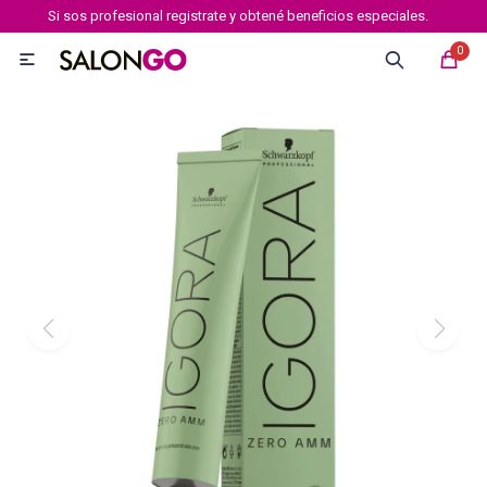
Si sos profesional registrate y obtené beneficios especiales.
MI CUENTA
0

Marcas
Tipo de cabello
Coloración
Definición
Igora royal
Igora Royal Absolutes
Igora vibrance
Essensity
Igora Color 10