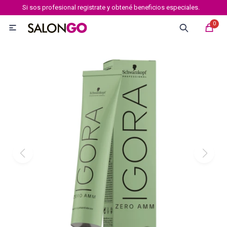
Si sos profesional registrate y obtené beneficios especiales.
MI CUENTA
0

Marcas
Tipo de cabello
Coloración
Definición
Igora royal
Igora Royal Absolutes
Igora vibrance
Essensity
Igora Color 10