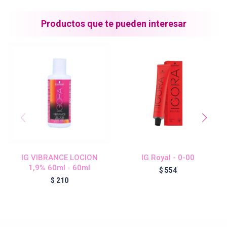
Blond Me - Lociones Activadoras
Productos que te pueden interesar
Essensity - Lociones Activadoras
Blond Me
laCabine
IG VIBRANCE LOCION
IG Royal - 0-00
BC Bonacure - CLEAN
1,9% 60ml - 60ml
$
554
$
210
Veganis