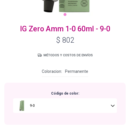
Igora Royal Oxigenta
IG Zero Amm 1-0 60ml - 9-0
$
802
Silhouette
MÉTODOS Y COSTOS DE ENVÍOS
BC Bonacure - Volume Boost
Coloracion
Permanente
OSiS+
Código de color:
Oil Ultime
9-0
BC Bonacure - Repair Rescue