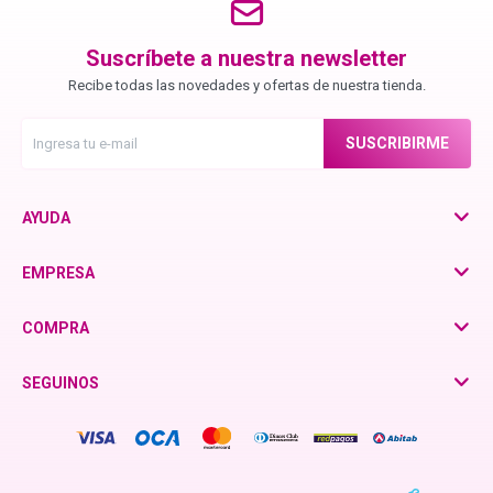
Chroma ID
Suscríbete a nuestra newsletter
Recibe todas las novedades y ofertas de nuestra tienda.
BC Bonacure - Color Freeze
SUSCRIBIRME
BC Bonacure - Moisture Kick
AYUDA
BC Bonacure - Time Restore
EMPRESA
Fibre Clinix
COMPRA
SEGUINOS
Violetta - Pomelo Natural
Violetta - Frutos Rojos