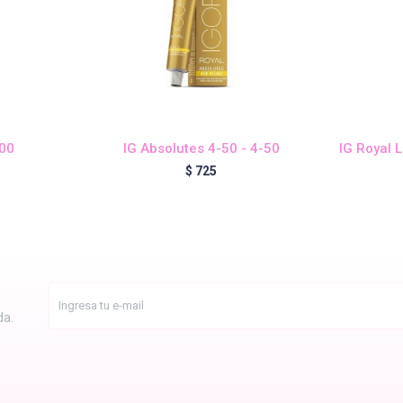
-00
IG Absolutes 4-50 - 4-50
IG Royal 
$
725
da.