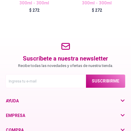
300ml - 300ml
300ml - 300ml
Chroma ID
$
272
$
272
BC Bonacure - Color Freeze
BC Bonacure - Time Restore
Suscríbete a nuestra newsletter
Fibre Clinix
Recibe todas las novedades y ofertas de nuestra tienda.
SUSCRIBIRME
Violetta - Pomelo Natural
AYUDA
Violetta - Frutos Rojos
EMPRESA
otra
COMPRA