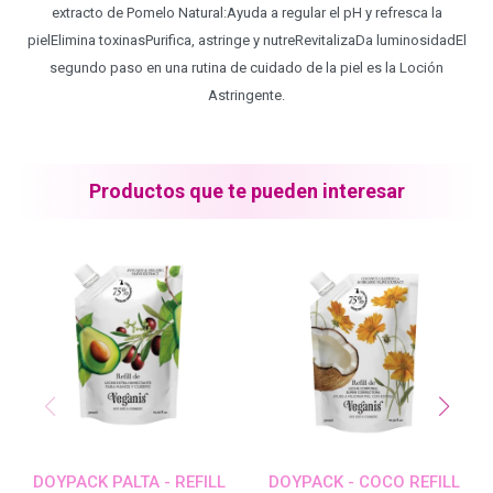
extracto de Pomelo Natural:Ayuda a regular el pH y refresca la
pielElimina toxinasPurifica, astringe y nutreRevitalizaDa luminosidadEl
Blond Me - Lociones Activadoras
segundo paso en una rutina de cuidado de la piel es la Loción
Astringente.
Essensity - Lociones Activadoras
Productos que te pueden interesar
Blond Me
laCabine
BC Bonacure - CLEAN
Veganis
DOYPACK PALTA - REFILL
DOYPACK - COCO REFILL