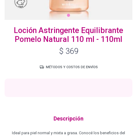
Igora Royal Oxigenta
Loción Astringente Equilibrante
Pomelo Natural 110 ml - 110ml
Silhouette
$
369
BC Bonacure - Volume Boost
MÉTODOS Y COSTOS DE ENVÍOS
OSiS+
Oil Ultime
Descripción
BC Bonacure - Repair Rescue
Ideal para piel normal y mixta a grasa. Conocé los beneficios del