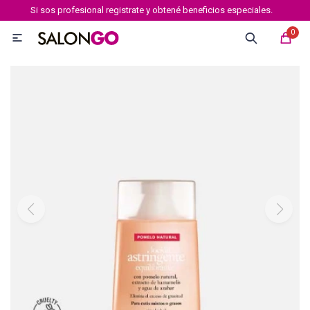
Si sos profesional registrate y obtené beneficios especiales.
MI CUENTA
0

Marcas
Tipo de cabello
Coloración
Definición
Igora royal
Igora Royal Absolutes
Igora vibrance
Essensity
Igora Color 10