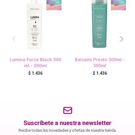
Blond Me - Lociones Activadoras
Essensity - Lociones Activadoras
Blond Me
Lumina Forza Black 300
Balsami Presto 300ml -
ml - 300ml
300ml
$
1.436
$
1.436
laCabine
BC Bonacure - CLEAN
Veganis
Suscríbete a nuestra newsletter
Recibe todas las novedades y ofertas de nuestra tienda.