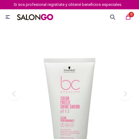
Si sos profesional registrate y obtené beneficios especiales.
MI CUENTA
0

Marcas
Tipo de cabello
Coloración
Definición
Igora royal
Igora Royal Absolutes
Igora vibrance
Essensity
Igora Color 10