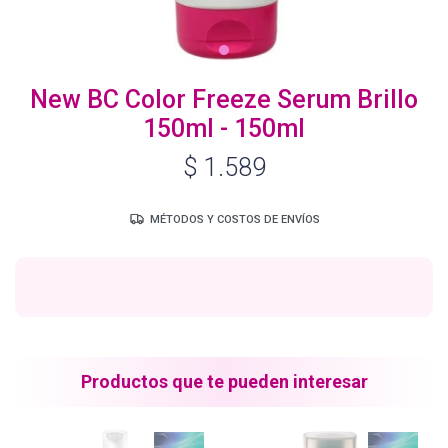
Igora Royal Oxigenta
New BC Color Freeze Serum Brillo
150ml - 150ml
Silhouette
$
1.589
BC Bonacure - Volume Boost
MÉTODOS Y COSTOS DE ENVÍOS
OSiS+
Oil Ultime
Productos que te pueden interesar
BC Bonacure - Repair Rescue