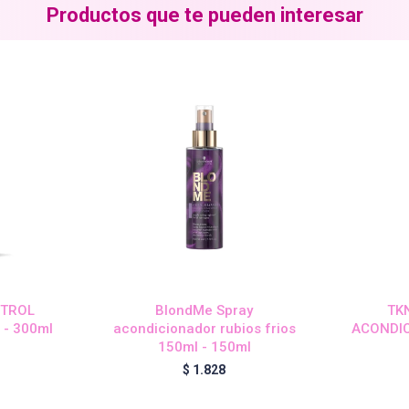
Productos que te pueden interesar
NTROL
BlondMe Spray
TK
- 300ml
acondicionador rubios frios
ACONDIC
150ml - 150ml
$
1.828