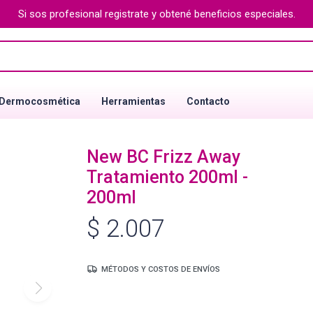
Si sos profesional registrate y obtené beneficios especiales.
Dermocosmética
Herramientas
Contacto
New BC Frizz Away
Tratamiento 200ml -
200ml
$
2.007
MÉTODOS Y COSTOS DE ENVÍOS