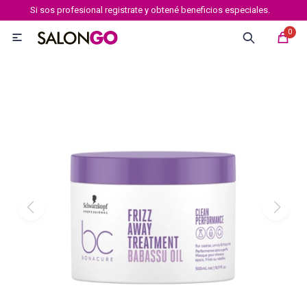
Si sos profesional registrate y obtené beneficios especiales.
MI CUENTA
0

Marcas
Tipo de cabello
Coloración
Definición
Igora royal
Igora Royal Absolutes
Igora vibrance
Essensity
Igora Color 10