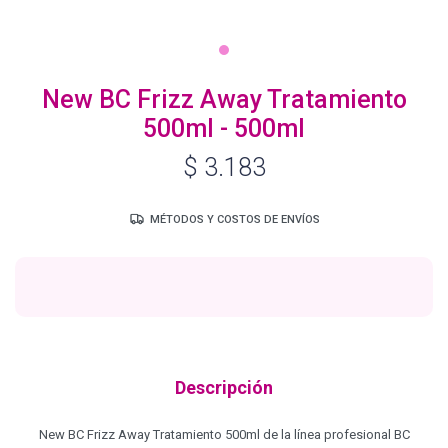
Igora Royal Oxigenta
New BC Frizz Away Tratamiento
500ml - 500ml
Silhouette
$
3.183
BC Bonacure - Volume Boost
MÉTODOS Y COSTOS DE ENVÍOS
OSiS+
Oil Ultime
Descripción
BC Bonacure - Repair Rescue
New BC Frizz Away Tratamiento 500ml de la línea profesional BC