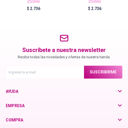
250ml
250ml
Chroma ID
$
2.736
$
2.736
BC Bonacure - Color Freeze
BC Bonacure - Time Restore
Suscríbete a nuestra newsletter
Recibe todas las novedades y ofertas de nuestra tienda.
Fibre Clinix
SUSCRIBIRME
Violetta - Pomelo Natural
AYUDA
Violetta - Frutos Rojos
EMPRESA
COMPRA
otra