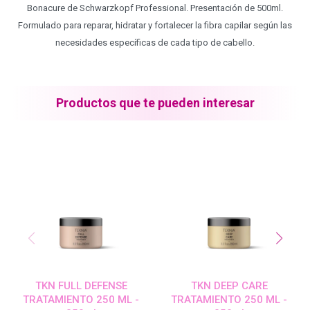
Bonacure de Schwarzkopf Professional. Presentación de 500ml.
Formulado para reparar, hidratar y fortalecer la fibra capilar según las
Blond Me - Lociones Activadoras
necesidades específicas de cada tipo de cabello.
Essensity - Lociones Activadoras
Productos que te pueden interesar
Blond Me
laCabine
BC Bonacure - CLEAN
Veganis
TKN FULL DEFENSE
TKN DEEP CARE
TRATAMIENTO 250 ML -
TRATAMIENTO 250 ML -