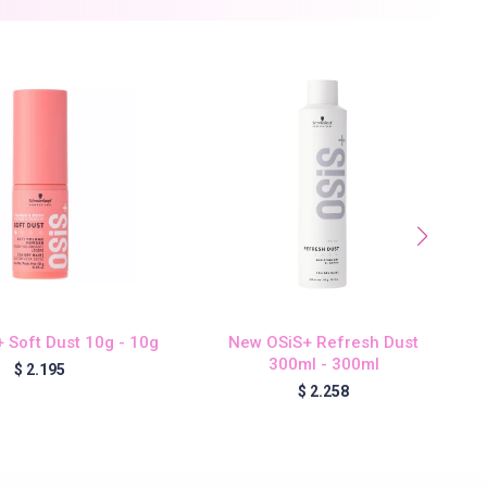
 Soft Dust 10g - 10g
New OSiS+ Refresh Dust
300ml - 300ml
$
2.195
$
2.258