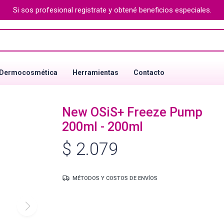
Si sos profesional registrate y obtené beneficios especiales.
Dermocosmética
Herramientas
Contacto
New OSiS+ Freeze Pump
200ml - 200ml
$
2.079
MÉTODOS Y COSTOS DE ENVÍOS