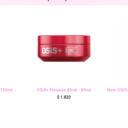
150ml -
OSiS+ Flexwax 85ml - 85ml
New OSiS+
$
1.820