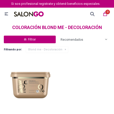
Si sos profesional registrate y obtené beneficios especiales.
MI CUENTA
0

Marcas
Tipo de cabello
Coloración
Definición
COLORACIÓN BLOND ME - DECOLORACIÓN
Recomendados
Igora royal
Filtrando por:
Blond me - Decoloración
Igora Royal Absolutes
Igora vibrance
Essensity
Igora Color 10