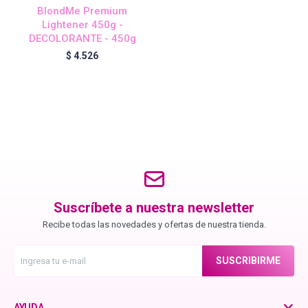
BlondMe Premium
Lightener 450g -
DECOLORANTE - 450g
Igora Royal Oxigenta
$
4.526
Silhouette
BC Bonacure - Volume Boost
OSiS+
Suscríbete a nuestra newsletter
Recibe todas las novedades y ofertas de nuestra tienda.
Oil Ultime
SUSCRIBIRME
BC Bonacure - Repair Rescue
AYUDA