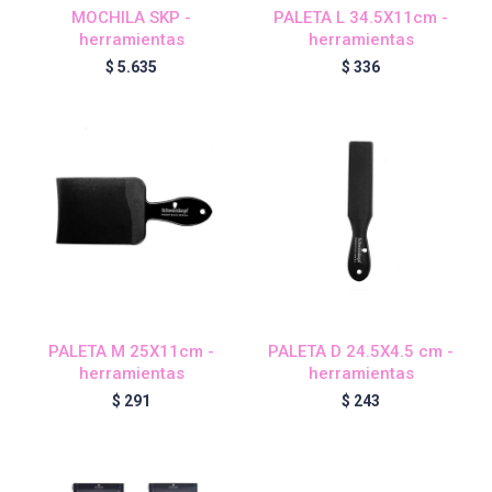
MOCHILA SKP -
PALETA L 34.5X11cm -
herramientas
herramientas
$
5.635
$
336
Igora Royal Oxigenta
Silhouette
BC Bonacure - Volume Boost
OSiS+
PALETA M 25X11cm -
PALETA D 24.5X4.5 cm -
herramientas
herramientas
Oil Ultime
$
291
$
243
BC Bonacure - Repair Rescue