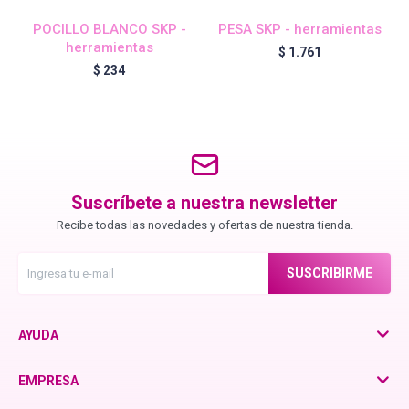
Chroma ID
POCILLO BLANCO SKP -
PESA SKP - herramientas
herramientas
$
1.761
$
234
BC Bonacure - Color Freeze
BC Bonacure - Time Restore
Suscríbete a nuestra newsletter
Fibre Clinix
Recibe todas las novedades y ofertas de nuestra tienda.
Violetta - Pomelo Natural
SUSCRIBIRME
Violetta - Frutos Rojos
AYUDA
EMPRESA
otra