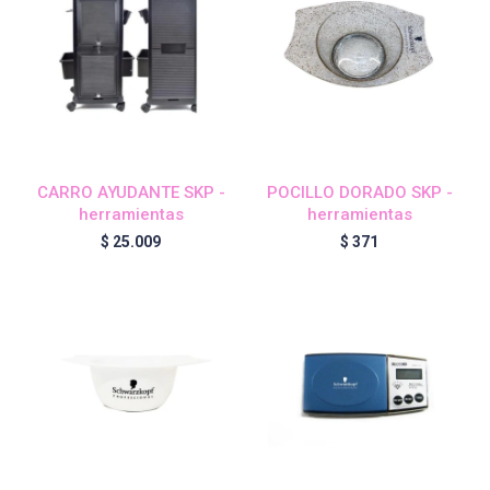
Blond Me - Lociones Activadoras
Essensity - Lociones Activadoras
CARRO AYUDANTE SKP -
POCILLO DORADO SKP -
Blond Me
herramientas
herramientas
$
25.009
$
371
laCabine
BC Bonacure - CLEAN
Veganis