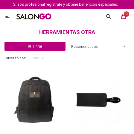
Si sos profesional registrate y obtené beneficios especiales.
MI CUENTA
0

Marcas
Tipo de cabello
Coloración
Definición
HERRAMIENTAS OTRA
Recomendados
Igora royal
Filtrando por:
otra
Igora Royal Absolutes
Igora vibrance
Essensity
Igora Color 10