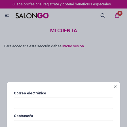
Si sos profesional registrate y obtené beneficios especiales.
MI CUENTA
0

Marcas
Tipo de cabello
Coloración
Definición
MI CUENTA
Para acceder a esta sección debes
iniciar sesión
.
Igora royal
Igora Royal Absolutes
Igora vibrance

Correo electrónico
Essensity
Contraseña
Igora Color 10