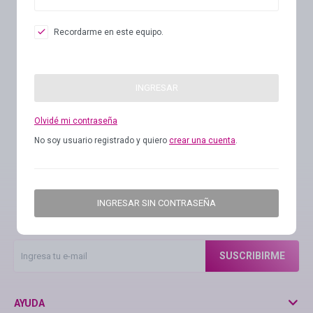
Recordarme en este equipo.
Igora Royal Oxigenta
INGRESAR
Silhouette
Olvidé mi contraseña
No soy usuario registrado y quiero
crear una cuenta
.
BC Bonacure - Volume Boost
OSiS+
Suscríbete a nuestra newsletter
INGRESAR SIN CONTRASEÑA
Recibe todas las novedades y ofertas de nuestra tienda.
Oil Ultime
SUSCRIBIRME
BC Bonacure - Repair Rescue
AYUDA