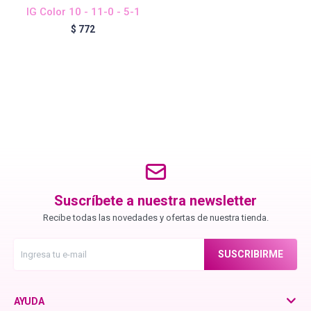
IG Color 10 - 11-0 - 5-1
$
772
Igora Royal Oxigenta
Silhouette
BC Bonacure - Volume Boost
OSiS+
Suscríbete a nuestra newsletter
Recibe todas las novedades y ofertas de nuestra tienda.
Oil Ultime
SUSCRIBIRME
BC Bonacure - Repair Rescue
AYUDA