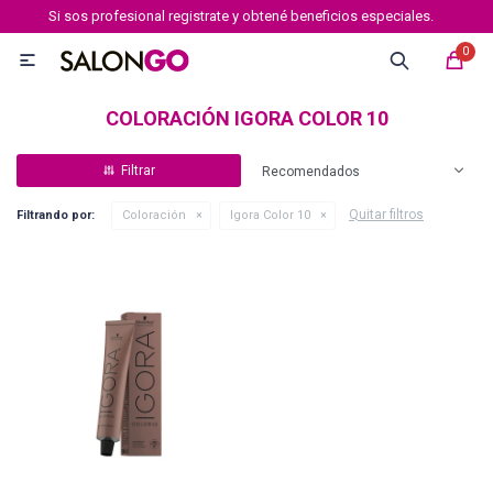
Si sos profesional registrate y obtené beneficios especiales.
MI CUENTA
0

Marcas
Tipo de cabello
Coloración
Definición
COLORACIÓN IGORA COLOR 10
Recomendados
Igora royal
Quitar filtros
Filtrando por:
Coloración
Igora Color 10
Igora Royal Absolutes
Igora vibrance
Essensity
Igora Color 10