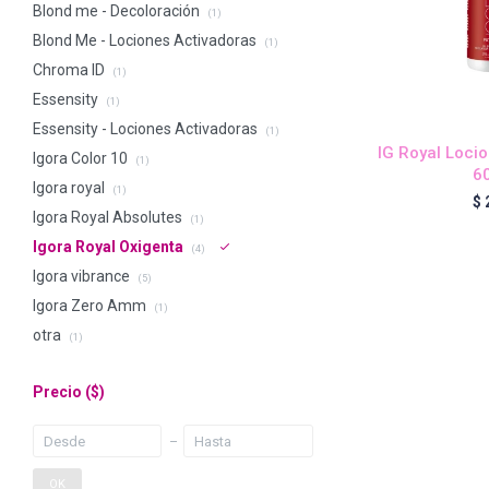
Blond me - Decoloración
(1)
Blond Me - Lociones Activadoras
(1)
Chroma ID
(1)
Essensity
(1)
Essensity - Lociones Activadoras
(1)
IG Royal Locio
Igora Color 10
(1)
6
Igora royal
(1)
$
Igora Royal Absolutes
(1)
Igora Royal Oxigenta
(4)
Igora vibrance
(5)
Igora Zero Amm
(1)
otra
(1)
Precio
($)
OK