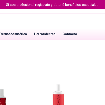
Si sos profesional registrate y obtené beneficios especiales.
Dermocosmética
Herramientas
Contacto