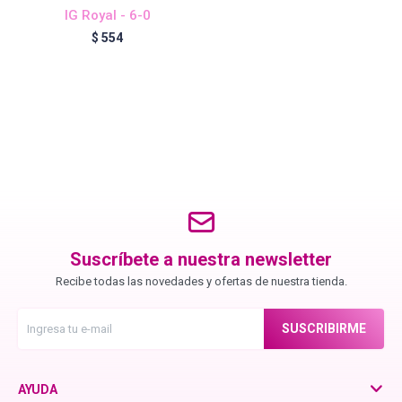
IG Royal - 6-0
$
554
Igora Royal Oxigenta
Silhouette
BC Bonacure - Volume Boost
OSiS+
Suscríbete a nuestra newsletter
Recibe todas las novedades y ofertas de nuestra tienda.
Oil Ultime
SUSCRIBIRME
BC Bonacure - Repair Rescue
AYUDA