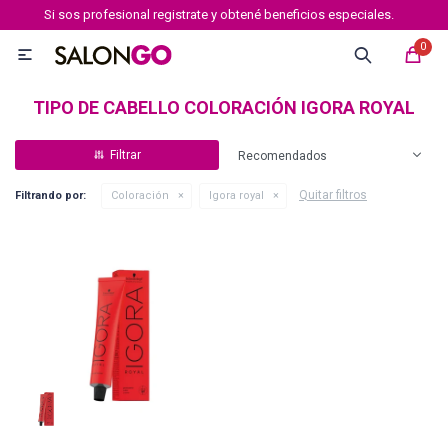
Si sos profesional registrate y obtené beneficios especiales.
MI CUENTA
0

Marcas
Tipo de cabello
Coloración
Definición
TIPO DE CABELLO COLORACIÓN IGORA ROYAL
Recomendados
Igora royal
Quitar filtros
Filtrando por:
Coloración
Igora royal
Igora Royal Absolutes
Igora vibrance
Essensity
Igora Color 10