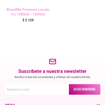
BlondMe Premium Loción
6% 1000ml - 1000ml
Igora Royal Oxigenta
$
2.129
Silhouette
BC Bonacure - Volume Boost
OSiS+
Suscríbete a nuestra newsletter
Recibe todas las novedades y ofertas de nuestra tienda.
Oil Ultime
SUSCRIBIRME
BC Bonacure - Repair Rescue