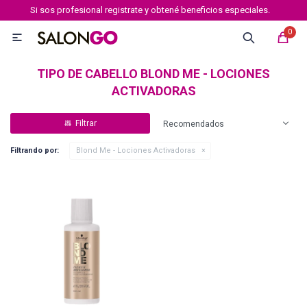
Si sos profesional registrate y obtené beneficios especiales.
MI CUENTA
0

Marcas
Tipo de cabello
Coloración
Definición
TIPO DE CABELLO BLOND ME - LOCIONES
ACTIVADORAS
Igora royal
Recomendados
Filtrando por:
Blond Me - Lociones Activadoras
Igora Royal Absolutes
Igora vibrance
Essensity
Igora Color 10