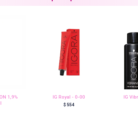
ION 1,9%
IG Royal - 0-00
IG Vib
l
$
554