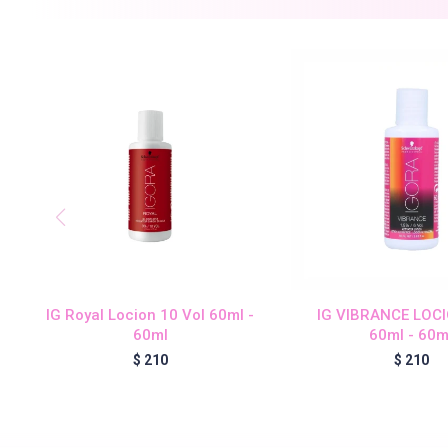
IG Royal Locion 10 Vol 60ml -
IG VIBRANCE LOC
60ml
60ml - 60m
$
210
$
210