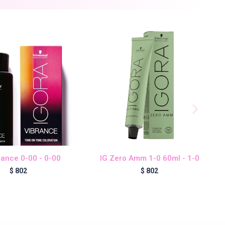
rance 0-00 - 0-00
IG Zero Amm 1-0 60ml - 1-0
$
802
$
802