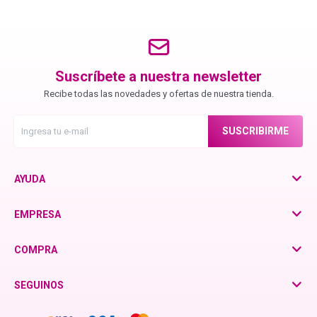
Chroma ID
BC Bonacure - Color Freeze
Suscríbete a nuestra newsletter
Recibe todas las novedades y ofertas de nuestra tienda.
BC Bonacure - Time Restore
SUSCRIBIRME
Fibre Clinix
AYUDA
Violetta - Pomelo Natural
EMPRESA
COMPRA
Violetta - Frutos Rojos
SEGUINOS
otra