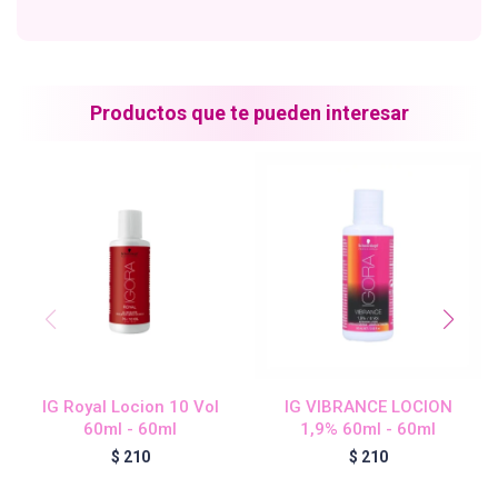
Blond Me - Lociones Activadoras
Productos que te pueden interesar
Essensity - Lociones Activadoras
Blond Me
laCabine
BC Bonacure - CLEAN
IG Royal Locion 10 Vol
IG VIBRANCE LOCION
60ml - 60ml
1,9% 60ml - 60ml
Veganis
$
210
$
210