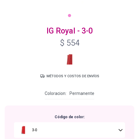
Igora Royal Oxigenta
IG Royal - 3-0
$
554
Silhouette
BC Bonacure - Volume Boost
MÉTODOS Y COSTOS DE ENVÍOS
OSiS+
Coloracion
Permanente
Oil Ultime
Código de color:
BC Bonacure - Repair Rescue
3-0