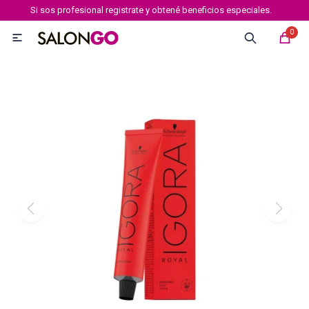
Si sos profesional registrate y obtené beneficios especiales.
MI CUENTA
0

Marcas
Tipo de cabello
Coloración
Definición
Igora royal
Igora Royal Absolutes
Igora vibrance
Essensity
Igora Color 10