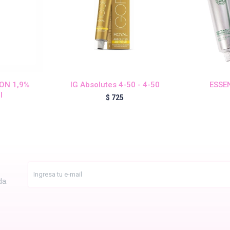
ION 1,9%
IG Absolutes 4-50 - 4-50
ESSEN
l
$
725
da.