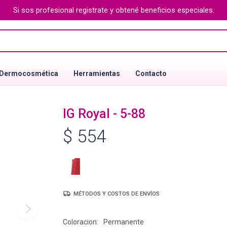
Si sos profesional registrate y obtené beneficios especiales.
Dermocosmética
Herramientas
Contacto
IG Royal - 5-88
$
554
MÉTODOS Y COSTOS DE ENVÍOS
Coloracion
Permanente