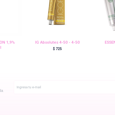
ION 1,9%
IG Absolutes 4-50 - 4-50
ESSEN
l
$
725
da.