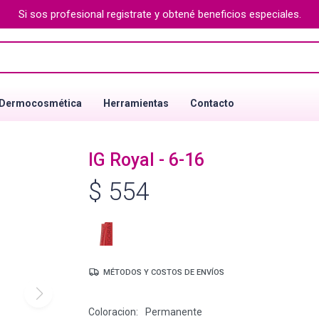
Si sos profesional registrate y obtené beneficios especiales.
Dermocosmética
Herramientas
Contacto
IG Royal - 6-16
$
554
MÉTODOS Y COSTOS DE ENVÍOS
Coloracion
Permanente