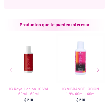
Blond Me - Lociones Activadoras
Productos que te pueden interesar
Essensity - Lociones Activadoras
Blond Me
laCabine
BC Bonacure - CLEAN
IG Royal Locion 10 Vol
IG VIBRANCE LOCION
60ml - 60ml
1,9% 60ml - 60ml
Veganis
$
210
$
210