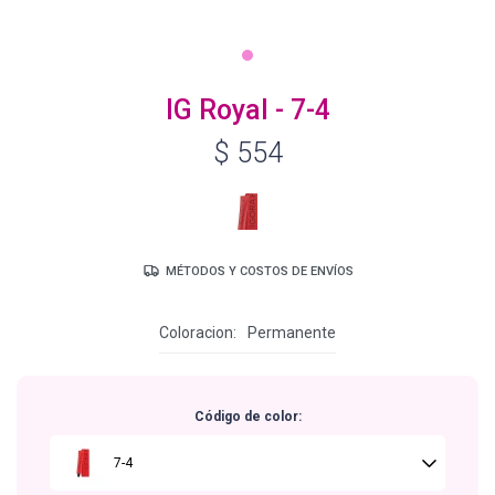
Igora Royal Oxigenta
IG Royal - 7-4
$
554
Silhouette
BC Bonacure - Volume Boost
MÉTODOS Y COSTOS DE ENVÍOS
OSiS+
Coloracion
Permanente
Oil Ultime
Código de color:
BC Bonacure - Repair Rescue
7-4