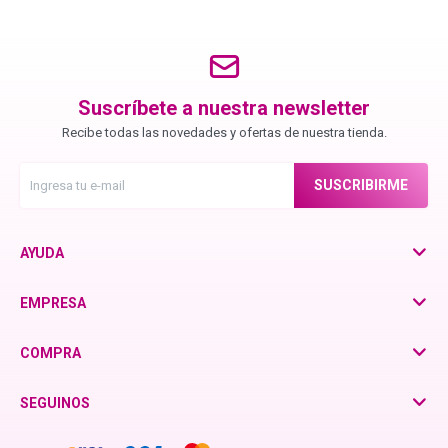
Chroma ID
BC Bonacure - Color Freeze
Suscríbete a nuestra newsletter
Recibe todas las novedades y ofertas de nuestra tienda.
BC Bonacure - Time Restore
SUSCRIBIRME
Fibre Clinix
AYUDA
Violetta - Pomelo Natural
EMPRESA
COMPRA
Violetta - Frutos Rojos
SEGUINOS
otra