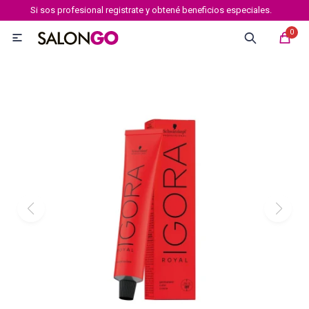
Si sos profesional registrate y obtené beneficios especiales.
MI CUENTA
0

Marcas
Tipo de cabello
Coloración
Definición
Igora royal
Igora Royal Absolutes
Igora vibrance
Essensity
Igora Color 10