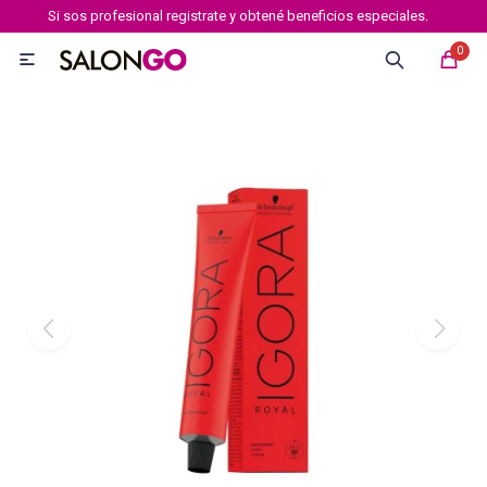
Si sos profesional registrate y obtené beneficios especiales.
MI CUENTA
0

Marcas
Tipo de cabello
Coloración
Definición
Igora royal
Igora Royal Absolutes
Igora vibrance
Essensity
Igora Color 10