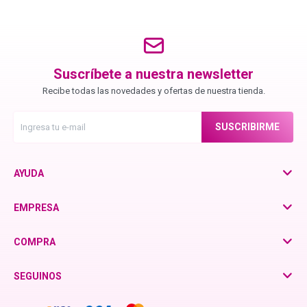
Chroma ID
BC Bonacure - Color Freeze
Suscríbete a nuestra newsletter
Recibe todas las novedades y ofertas de nuestra tienda.
BC Bonacure - Time Restore
SUSCRIBIRME
Fibre Clinix
AYUDA
Violetta - Pomelo Natural
EMPRESA
COMPRA
Violetta - Frutos Rojos
SEGUINOS
otra