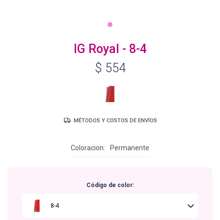
Igora Royal Oxigenta
IG Royal - 8-4
$
554
Silhouette
BC Bonacure - Volume Boost
MÉTODOS Y COSTOS DE ENVÍOS
OSiS+
Coloracion
Permanente
Oil Ultime
Código de color:
BC Bonacure - Repair Rescue
8-4