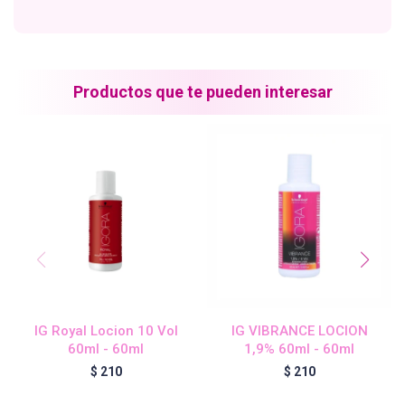
Blond Me - Lociones Activadoras
Productos que te pueden interesar
Essensity - Lociones Activadoras
Blond Me
laCabine
BC Bonacure - CLEAN
IG Royal Locion 10 Vol
IG VIBRANCE LOCION
60ml - 60ml
1,9% 60ml - 60ml
Veganis
$
210
$
210