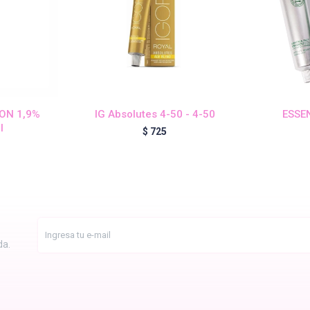
ION 1,9%
IG Absolutes 4-50 - 4-50
ESSEN
l
$
725
da.