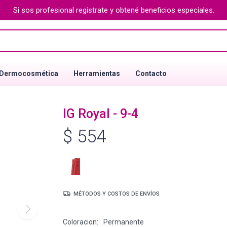
Si sos profesional registrate y obtené beneficios especiales.
Dermocosmética
Herramientas
Contacto
IG Royal - 9-4
$
554
MÉTODOS Y COSTOS DE ENVÍOS
Coloracion
Permanente