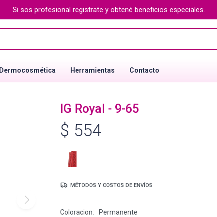
Si sos profesional registrate y obtené beneficios especiales.
Dermocosmética
Herramientas
Contacto
IG Royal - 9-65
$
554
MÉTODOS Y COSTOS DE ENVÍOS
Coloracion
Permanente