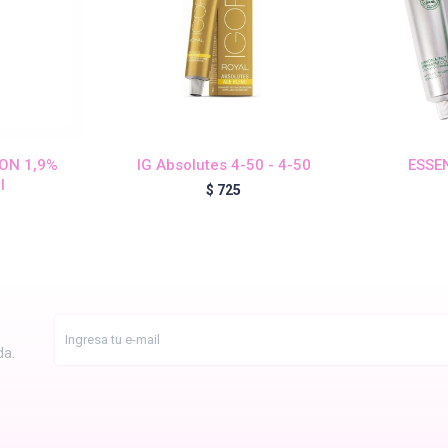
ION 1,9%
IG Absolutes 4-50 - 4-50
ESSEN
l
$
725
da.