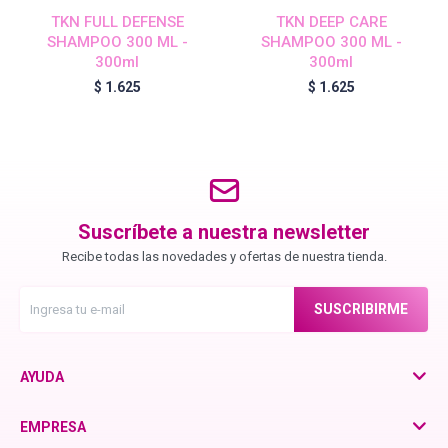
Chroma ID
TKN FULL DEFENSE
TKN DEEP CARE
SHAMPOO 300 ML -
SHAMPOO 300 ML -
300ml
300ml
BC Bonacure - Color Freeze
$
1.625
$
1.625
BC Bonacure - Time Restore
Fibre Clinix
Suscríbete a nuestra newsletter
Recibe todas las novedades y ofertas de nuestra tienda.
Violetta - Pomelo Natural
SUSCRIBIRME
Violetta - Frutos Rojos
AYUDA
EMPRESA
otra