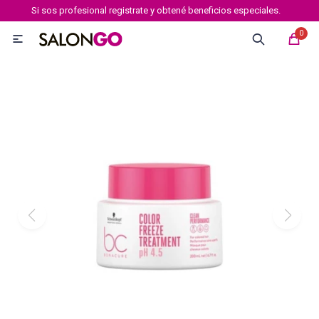
Si sos profesional registrate y obtené beneficios especiales.
MI CUENTA
0

Marcas
Tipo de cabello
Coloración
Definición
Igora royal
Igora Royal Absolutes
Igora vibrance
Essensity
Igora Color 10