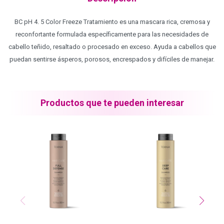
Blond Me - Lociones Activadoras
BC pH 4. 5 Color Freeze Tratamiento es una mascara rica, cremosa y
reconfortante formulada específicamente para las necesidades de
cabello teñido, resaltado o procesado en exceso. Ayuda a cabellos que
Essensity - Lociones Activadoras
puedan sentirse ásperos, porosos, encrespados y difíciles de manejar.
Blond Me
Productos que te pueden interesar
laCabine
BC Bonacure - CLEAN
Veganis