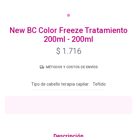
Igora Royal Oxigenta
New BC Color Freeze Tratamiento
200ml - 200ml
Silhouette
$
1.716
BC Bonacure - Volume Boost
MÉTODOS Y COSTOS DE ENVÍOS
Tipo de cabello terapia capilar
Teñido
OSiS+
Oil Ultime
BC Bonacure - Repair Rescue
Descripción