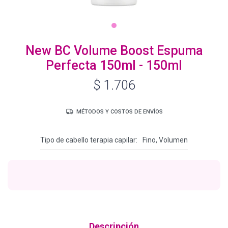
Igora Royal Oxigenta
New BC Volume Boost Espuma
Perfecta 150ml - 150ml
Silhouette
$
1.706
BC Bonacure - Volume Boost
MÉTODOS Y COSTOS DE ENVÍOS
Tipo de cabello terapia capilar
Fino, Volumen
OSiS+
Oil Ultime
BC Bonacure - Repair Rescue
Descripción