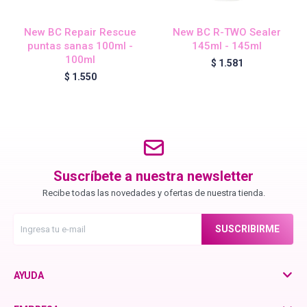
Chroma ID
New BC Repair Rescue
New BC R-TWO Sealer
puntas sanas 100ml -
145ml - 145ml
BC Bonacure - Color Freeze
100ml
$
1.581
$
1.550
BC Bonacure - Time Restore
Fibre Clinix
Suscríbete a nuestra newsletter
Recibe todas las novedades y ofertas de nuestra tienda.
Violetta - Pomelo Natural
SUSCRIBIRME
Violetta - Frutos Rojos
AYUDA
otra