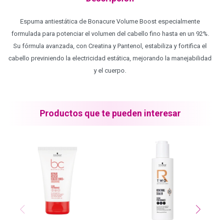
Blond Me - Lociones Activadoras
Espuma antiestática de Bonacure Volume Boost especialmente
formulada para potenciar el volumen del cabello fino hasta en un 92%.
Su fórmula avanzada, con Creatina y Pantenol, estabiliza y fortifica el
Essensity - Lociones Activadoras
cabello previniendo la electricidad estática, mejorando la manejabilidad
y el cuerpo.
Blond Me
Productos que te pueden interesar
laCabine
BC Bonacure - CLEAN
Veganis