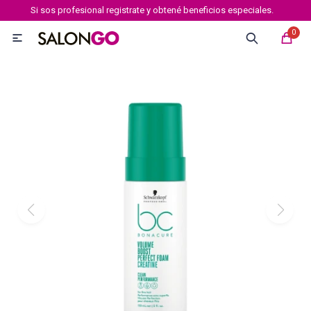
Si sos profesional registrate y obtené beneficios especiales.
MI CUENTA
0

Marcas
Tipo de cabello
Coloración
Definición
Igora royal
Igora Royal Absolutes
Igora vibrance
Essensity
Igora Color 10