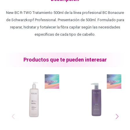
Blond Me - Lociones Activadoras
New BC R-TWO Tratamiento 500ml de la línea profesional BC Bonacure
de Schwarzkopf Professional. Presentación de 500ml. Formulado para
reparar, hidratar y fortalecer la fibra capilar según las necesidades
Essensity - Lociones Activadoras
específicas de cada tipo de cabello.
Blond Me
Productos que te pueden interesar
laCabine
BC Bonacure - CLEAN
Veganis