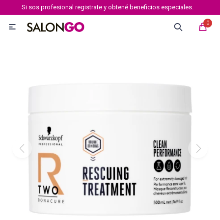
Si sos profesional registrate y obtené beneficios especiales.
MI CUENTA
0

Marcas
Tipo de cabello
Coloración
Definición
Igora royal
Igora Royal Absolutes
Igora vibrance
Essensity
Igora Color 10