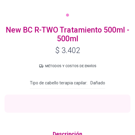
Igora Royal Oxigenta
New BC R-TWO Tratamiento 500ml -
500ml
Silhouette
$
3.402
BC Bonacure - Volume Boost
MÉTODOS Y COSTOS DE ENVÍOS
Tipo de cabello terapia capilar
Dañado
OSiS+
Oil Ultime
BC Bonacure - Repair Rescue
Descripción