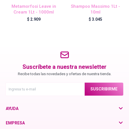
Chroma ID
Metamorfosi Leave in
Shampoo Massimo 1Lt -
Cream 1Lt - 1000ml
10ml
$
2.909
$
3.045
BC Bonacure - Color Freeze
BC Bonacure - Time Restore
Fibre Clinix
Suscríbete a nuestra newsletter
Recibe todas las novedades y ofertas de nuestra tienda.
Violetta - Pomelo Natural
SUSCRIBIRME
Violetta - Frutos Rojos
AYUDA
EMPRESA
otra