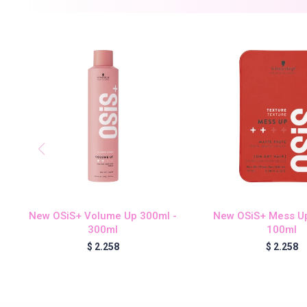
New OSiS+ Volume Up 300ml -
New OSiS+ Mess Up
300ml
100ml
$
2.258
$
2.258