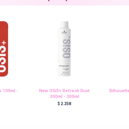
 100ml -
New OSiS+ Refresh Dust
Silhouett
300ml - 300ml
$
2.258