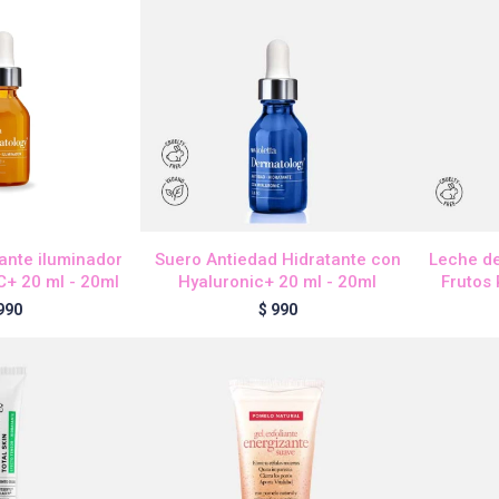
ante iluminador
Suero Antiedad Hidratante con
Leche d
C+ 20 ml - 20ml
Hyaluronic+ 20 ml - 20ml
Frutos 
990
$
990