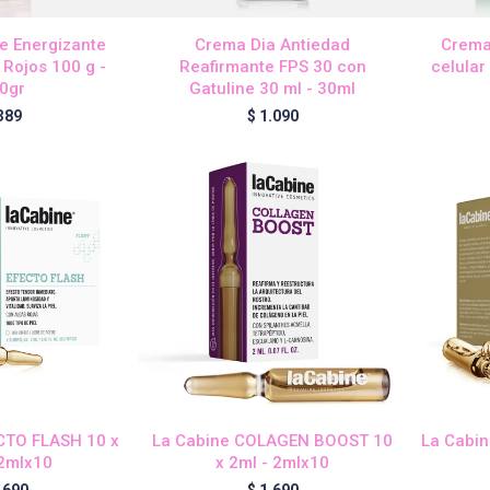
te Energizante
Crema Dia Antiedad
Crema
 Rojos 100 g -
Reafirmante FPS 30 con
celular
0gr
Gatuline 30 ml - 30ml
389
$
1.090
CTO FLASH 10 x
La Cabine COLAGEN BOOST 10
La Cabin
 2mlx10
x 2ml - 2mlx10
.690
$
1.690