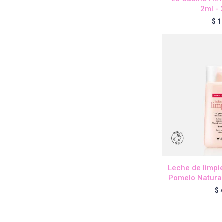
2ml -
$
1
Leche de limp
Pomelo Natural
$