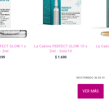
RFECT GLOW 1 x
La Cabine PERFECT GLOW 10 x
La Cab
- 2ml
2ml - 2mlx10
199
$
1.690
MOSTRANDO
36
DE
41
VER MÁS