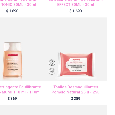
RONIC 30ML - 30ml
EFFECT 30ML - 30ml
$
1.690
$
1.690
stringente Equilibrante
Toallas Desmaquillantes
atural 110 ml - 110ml
Pomelo Natural 25 u - 25u
$
369
$
289