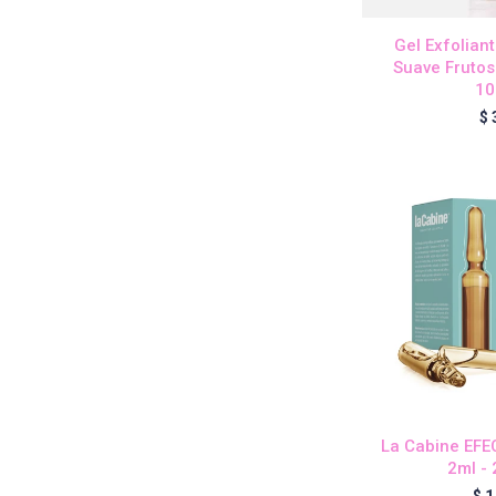
Gel Exfolian
Suave Frutos
10
$
La Cabine EFE
2ml -
$
1