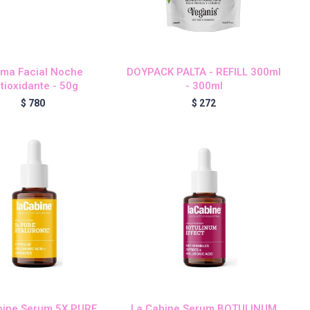
ma Facial Noche
DOYPACK PALTA - REFILL 300ml
tioxidante - 50g
- 300ml
$
780
$
272
bine Serum 5X PURE
La Cabine Serum BOTULINUM