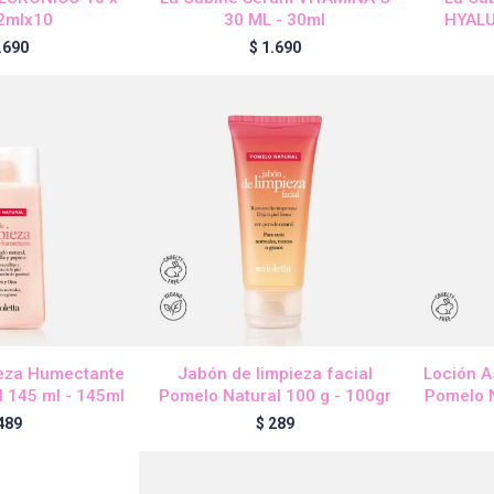
 2mlx10
30 ML - 30ml
HYALU
.690
$
1.690
ieza Humectante
Jabón de limpieza facial
Loción A
 145 ml - 145ml
Pomelo Natural 100 g - 100gr
Pomelo N
489
$
289