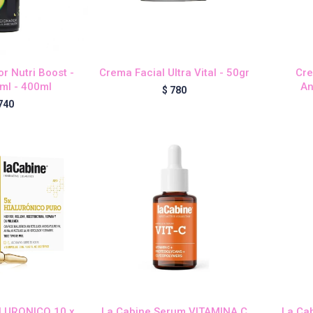
r Nutri Boost -
Crema Facial Ultra Vital - 50gr
Cre
ml - 400ml
An
$
780
740
ALURONICO 10 x
La Cabine Serum VITAMINA C
La Ca