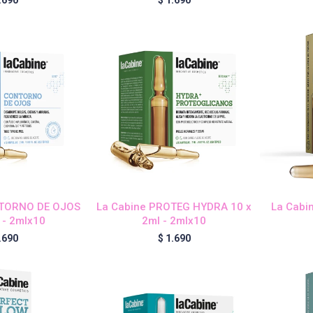
NTORNO DE OJOS
La Cabine PROTEG HYDRA 10 x
La Cabin
 - 2mlx10
2ml - 2mlx10
.690
$
1.690