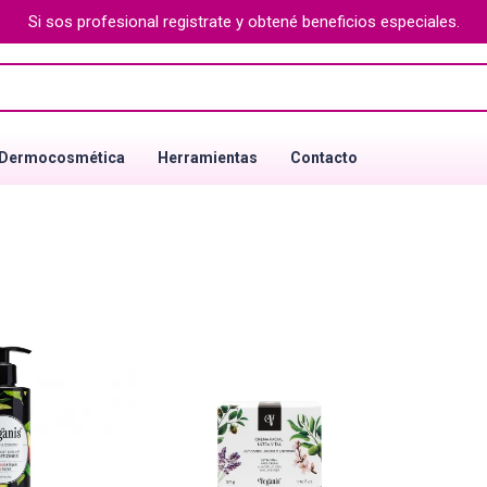
Si sos profesional registrate y obtené beneficios especiales.
Dermocosmética
Herramientas
Contacto