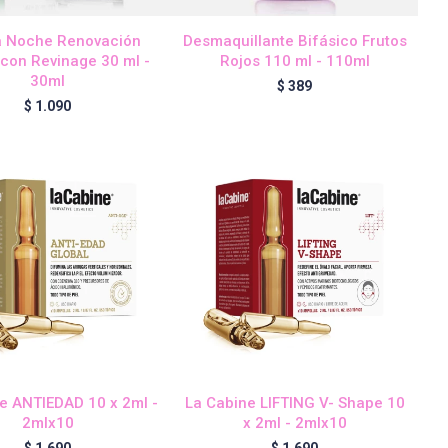
 Noche Renovación
Desmaquillante Bifásico Frutos
 con Revinage 30 ml -
Rojos 110 ml - 110ml
30ml
$
389
$
1.090
e ANTIEDAD 10 x 2ml -
La Cabine LIFTING V- Shape 10
2mlx10
x 2ml - 2mlx10
$
1.690
$
1.690