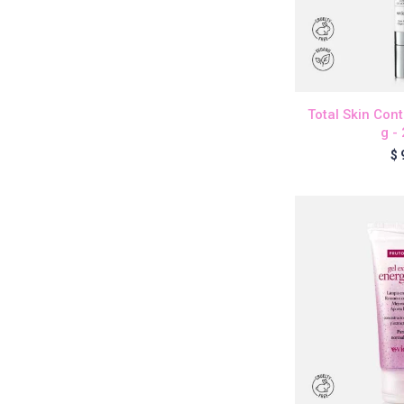
Total Skin Con
g -
$