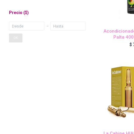
Precio
($)
Acondicionado
Palta 400
OK
$
La Cabine HI