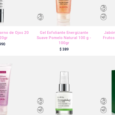
torno de Ojos 20
Gel Exfoliante Energizante
Jabón
 20gr
Suave Pomelo Natural 100 g -
Frutos
100gr
990
$
389