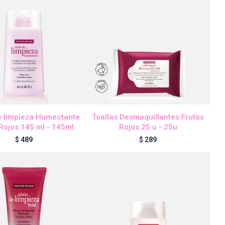
e limpieza Humectante
Toallas Desmaquillantes Frutos
Rojos 145 ml - 145ml
Rojos 25 u - 25u
$
489
$
289