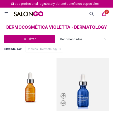
Si sos profesional registrate y obtené beneficios especiales.
MI CUENTA
0

Marcas
Tipo de cabello
Coloración
Definición
DERMOCOSMÉTICA VIOLETTA - DERMATOLOGY
Recomendados
Igora royal
Filtrando por:
Violetta - Dermatology
Igora Royal Absolutes
Igora vibrance
Essensity
Igora Color 10