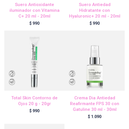
Suero Antioxidante
Suero Antiedad
iluminador con Vitamina
Hidratante con
C+ 20 ml - 20ml
Hyaluronic+ 20 ml - 20ml
Igora Royal Oxigenta
$
990
$
990
Silhouette
BC Bonacure - Volume Boost
OSiS+
Total Skin Contorno de
Crema Dia Antiedad
Oil Ultime
Ojos 20 g - 20gr
Reafirmante FPS 30 con
Gatuline 30 ml - 30ml
$
990
$
1.090
BC Bonacure - Repair Rescue