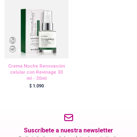
Blond Me - Lociones Activadoras
Essensity - Lociones Activadoras
Blond Me
Crema Noche Renovación
celular con Revinage 30
laCabine
ml - 30ml
$
1.090
BC Bonacure - CLEAN
Veganis
Suscríbete a nuestra newsletter