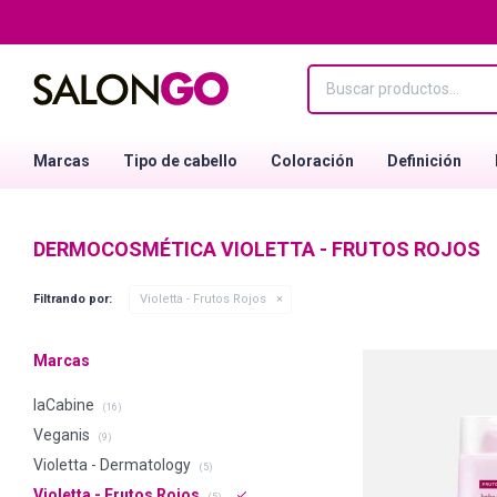
Marcas
Tipo de cabello
Coloración
Definición
DERMOCOSMÉTICA VIOLETTA - FRUTOS ROJOS
Filtrando por:
Violetta - Frutos Rojos
Marcas
laCabine
(16)
Veganis
(9)
Violetta - Dermatology
(5)
Violetta - Frutos Rojos