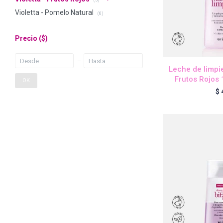
(5)
Violetta - Pomelo Natural
(6)
Precio
($)
Leche de limp
Frutos Rojos 
OK
$