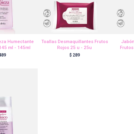
ieza Humectante
Toallas Desmaquillantes Frutos
Jabón
145 ml - 145ml
Rojos 25 u - 25u
Frutos
489
$
289