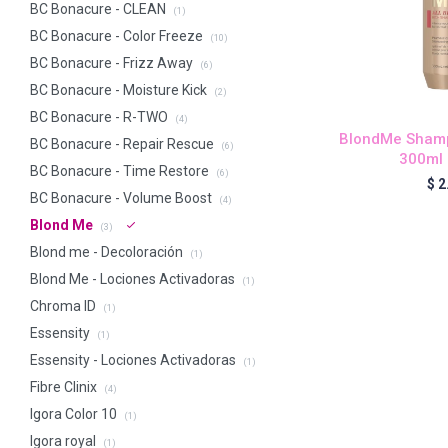
BC Bonacure - CLEAN
(1)
BC Bonacure - Color Freeze
(10)
BC Bonacure - Frizz Away
(6)
BC Bonacure - Moisture Kick
(2)
BC Bonacure - R-TWO
(4)
BlondMe Shamp
BC Bonacure - Repair Rescue
(6)
300ml 
BC Bonacure - Time Restore
(6)
$
2
BC Bonacure - Volume Boost
(4)
Blond Me
(3)
Blond me - Decoloración
(1)
Blond Me - Lociones Activadoras
(1)
Chroma ID
(1)
Essensity
(1)
Essensity - Lociones Activadoras
(1)
Fibre Clinix
(4)
Igora Color 10
(1)
Igora royal
(1)