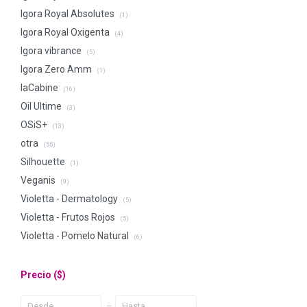
Igora Royal Absolutes
(1)
Igora Royal Oxigenta
(4)
Igora vibrance
(5)
Igora Zero Amm
(1)
laCabine
(16)
Oil Ultime
(3)
OSiS+
(13)
otra
(55)
Silhouette
(1)
Veganis
(9)
Violetta - Dermatology
(5)
Violetta - Frutos Rojos
(5)
Violetta - Pomelo Natural
(6)
Precio
($)