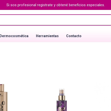
Si sos profesional registrate y obtené beneficios especiales.
Dermocosmética
Herramientas
Contacto